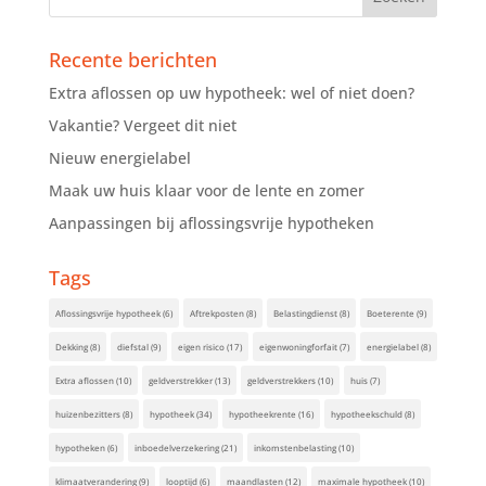
Recente berichten
Extra aflossen op uw hypotheek: wel of niet doen?
Vakantie? Vergeet dit niet
Nieuw energielabel
Maak uw huis klaar voor de lente en zomer
Aanpassingen bij aflossingsvrije hypotheken
Tags
Aflossingsvrije hypotheek
(6)
Aftrekposten
(8)
Belastingdienst
(8)
Boeterente
(9)
Dekking
(8)
diefstal
(9)
eigen risico
(17)
eigenwoningforfait
(7)
energielabel
(8)
Extra aflossen
(10)
geldverstrekker
(13)
geldverstrekkers
(10)
huis
(7)
huizenbezitters
(8)
hypotheek
(34)
hypotheekrente
(16)
hypotheekschuld
(8)
hypotheken
(6)
inboedelverzekering
(21)
inkomstenbelasting
(10)
klimaatverandering
(9)
looptijd
(6)
maandlasten
(12)
maximale hypotheek
(10)