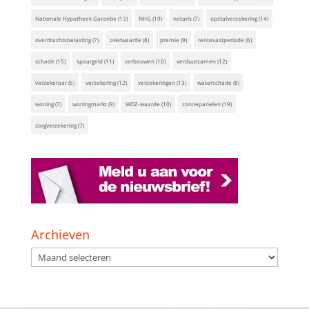
Nationale Hypotheek Garantie
(13)
NHG
(19)
notaris
(7)
opstalverzekering
(14)
overdrachtsbelasting
(7)
overwaarde
(8)
premie
(9)
rentevastperiode
(6)
schade
(15)
spaargeld
(11)
verbouwen
(10)
verduurzamen
(12)
verzekeraar
(6)
verzekering
(12)
verzekeringen
(13)
waterschade
(8)
woning
(7)
woningmarkt
(9)
WOZ-waarde
(10)
zonnepanelen
(19)
zorgverzekering
(7)
Archieven
Archieven