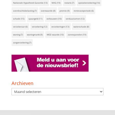
Nationale Hypotheek Garantie
(13)
NHG
(19)
notaris
(7)
opstalverzekering
(14)
overdrachtsbelasting
(7)
overwaarde
(8)
premie
(9)
rentevastperiode
(6)
schade
(15)
spaargeld
(11)
verbouwen
(10)
verduurzamen
(12)
verzekeraar
(6)
verzekering
(12)
verzekeringen
(13)
waterschade
(8)
woning
(7)
woningmarkt
(9)
WOZ-waarde
(10)
zonnepanelen
(19)
zorgverzekering
(7)
Archieven
Archieven