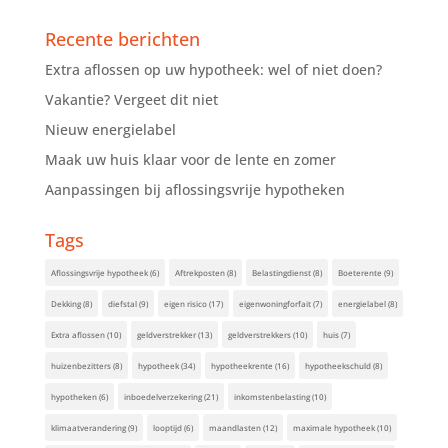
Recente berichten
Extra aflossen op uw hypotheek: wel of niet doen?
Vakantie? Vergeet dit niet
Nieuw energielabel
Maak uw huis klaar voor de lente en zomer
Aanpassingen bij aflossingsvrije hypotheken
Tags
Aflossingsvrije hypotheek
(6)
Aftrekposten
(8)
Belastingdienst
(8)
Boeterente
(9)
Dekking
(8)
diefstal
(9)
eigen risico
(17)
eigenwoningforfait
(7)
energielabel
(8)
Extra aflossen
(10)
geldverstrekker
(13)
geldverstrekkers
(10)
huis
(7)
huizenbezitters
(8)
hypotheek
(34)
hypotheekrente
(16)
hypotheekschuld
(8)
hypotheken
(6)
inboedelverzekering
(21)
inkomstenbelasting
(10)
klimaatverandering
(9)
looptijd
(6)
maandlasten
(12)
maximale hypotheek
(10)