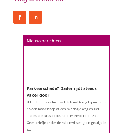
Een hypotheek na uw 57e? Er zijn
zeker mogelijkheden
De woningmarkt is nog steeds in beweging.
Misschien denkt u na over verhuizen, verbouwen
of het benutten van uw overwaarde. Maar hoe zit
het eigenlijk met een hypotheek als u 57 jaar of
Nieuwsberichten
ouder bent?...
Parkeerschade? Dader rijdt steeds
vaker door
U kent het misschien wel. U komt terug bij uw auto
na een boodschap of een middagje weg en ziet
ineens een kras of deuk die er eerder niet zat.
Geen briefje onder de ruitenwisser, geen getuige in
z...