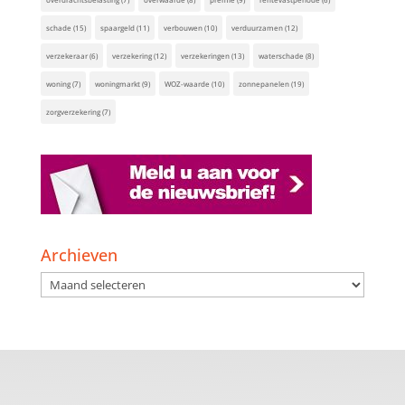
schade
(15)
spaargeld
(11)
verbouwen
(10)
verduurzamen
(12)
verzekeraar
(6)
verzekering
(12)
verzekeringen
(13)
waterschade
(8)
woning
(7)
woningmarkt
(9)
WOZ-waarde
(10)
zonnepanelen
(19)
zorgverzekering
(7)
Archieven
Archieven