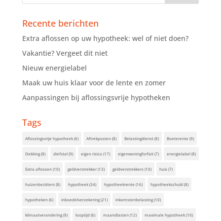
Recente berichten
Extra aflossen op uw hypotheek: wel of niet doen?
Vakantie? Vergeet dit niet
Nieuw energielabel
Maak uw huis klaar voor de lente en zomer
Aanpassingen bij aflossingsvrije hypotheken
Tags
Aflossingsvrije hypotheek
(6)
Aftrekposten
(8)
Belastingdienst
(8)
Boeterente
(9)
Dekking
(8)
diefstal
(9)
eigen risico
(17)
eigenwoningforfait
(7)
energielabel
(8)
Extra aflossen
(10)
geldverstrekker
(13)
geldverstrekkers
(10)
huis
(7)
huizenbezitters
(8)
hypotheek
(34)
hypotheekrente
(16)
hypotheekschuld
(8)
hypotheken
(6)
inboedelverzekering
(21)
inkomstenbelasting
(10)
klimaatverandering
(9)
looptijd
(6)
maandlasten
(12)
maximale hypotheek
(10)