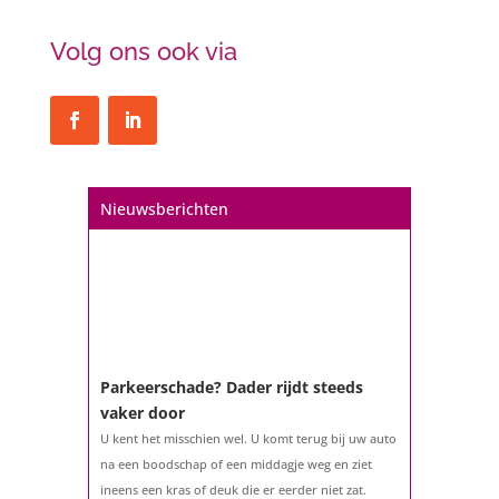
Volg ons ook via
Een hypotheek na uw 57e? Er zijn
zeker mogelijkheden
De woningmarkt is nog steeds in beweging.
Misschien denkt u na over verhuizen, verbouwen
of het benutten van uw overwaarde. Maar hoe zit
het eigenlijk met een hypotheek als u 57 jaar of
Nieuwsberichten
ouder bent?...
Parkeerschade? Dader rijdt steeds
vaker door
U kent het misschien wel. U komt terug bij uw auto
na een boodschap of een middagje weg en ziet
ineens een kras of deuk die er eerder niet zat.