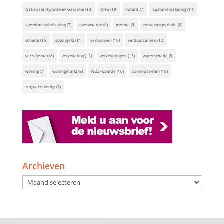
Nationale Hypotheek Garantie
(13)
NHG
(19)
notaris
(7)
opstalverzekering
(14)
overdrachtsbelasting
(7)
overwaarde
(8)
premie
(9)
rentevastperiode
(6)
schade
(15)
spaargeld
(11)
verbouwen
(10)
verduurzamen
(12)
verzekeraar
(6)
verzekering
(12)
verzekeringen
(13)
waterschade
(8)
woning
(7)
woningmarkt
(9)
WOZ-waarde
(10)
zonnepanelen
(19)
zorgverzekering
(7)
Archieven
Archieven