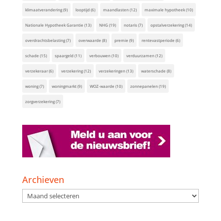
klimaatverandering
(9)
looptijd
(6)
maandlasten
(12)
maximale hypotheek
(10)
Nationale Hypotheek Garantie
(13)
NHG
(19)
notaris
(7)
opstalverzekering
(14)
overdrachtsbelasting
(7)
overwaarde
(8)
premie
(9)
rentevastperiode
(6)
schade
(15)
spaargeld
(11)
verbouwen
(10)
verduurzamen
(12)
verzekeraar
(6)
verzekering
(12)
verzekeringen
(13)
waterschade
(8)
woning
(7)
woningmarkt
(9)
WOZ-waarde
(10)
zonnepanelen
(19)
zorgverzekering
(7)
Archieven
Archieven