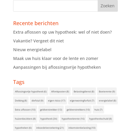
Recente berichten
Extra aflossen op uw hypotheek: wel of niet doen?
Vakantie? Vergeet dit niet
Nieuw energielabel
Maak uw huis klaar voor de lente en zomer
Aanpassingen bij aflossingsvrije hypotheken
Tags
Aflossingsvrije hypotheek
(6)
Aftrekposten
(8)
Belastingdienst
(8)
Boeterente
(9)
Dekking
(8)
diefstal
(9)
eigen risico
(17)
eigenwoningforfait
(7)
energielabel
(8)
Extra aflossen
(10)
geldverstrekker
(13)
geldverstrekkers
(10)
huis
(7)
huizenbezitters
(8)
hypotheek
(34)
hypotheekrente
(16)
hypotheekschuld
(8)
hypotheken
(6)
inboedelverzekering
(21)
inkomstenbelasting
(10)