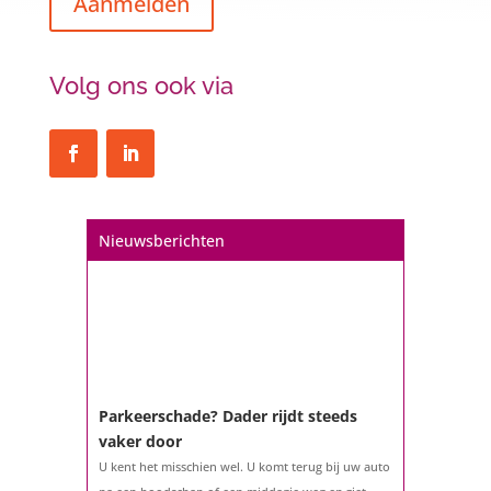
Aanmelden
Volg ons ook via
Een hypotheek na uw 57e? Er zijn
zeker mogelijkheden
De woningmarkt is nog steeds in beweging.
Misschien denkt u na over verhuizen, verbouwen
of het benutten van uw overwaarde. Maar hoe zit
het eigenlijk met een hypotheek als u 57 jaar of
Nieuwsberichten
ouder bent?...
Parkeerschade? Dader rijdt steeds
vaker door
U kent het misschien wel. U komt terug bij uw auto