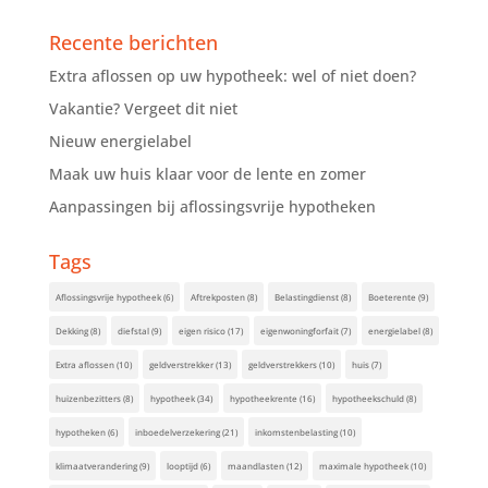
Recente berichten
Extra aflossen op uw hypotheek: wel of niet doen?
Vakantie? Vergeet dit niet
Nieuw energielabel
Maak uw huis klaar voor de lente en zomer
Aanpassingen bij aflossingsvrije hypotheken
Tags
Aflossingsvrije hypotheek
(6)
Aftrekposten
(8)
Belastingdienst
(8)
Boeterente
(9)
Dekking
(8)
diefstal
(9)
eigen risico
(17)
eigenwoningforfait
(7)
energielabel
(8)
Extra aflossen
(10)
geldverstrekker
(13)
geldverstrekkers
(10)
huis
(7)
huizenbezitters
(8)
hypotheek
(34)
hypotheekrente
(16)
hypotheekschuld
(8)
hypotheken
(6)
inboedelverzekering
(21)
inkomstenbelasting
(10)
klimaatverandering
(9)
looptijd
(6)
maandlasten
(12)
maximale hypotheek
(10)