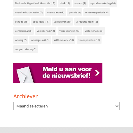
Nationale Hypotheek Garantie
(13)
NHG
(19)
notaris
(7)
opstalverzekering
(14)
overdrachtsbelasting
(7)
overwaarde
(8)
premie
(9)
rentevastperiode
(6)
schade
(15)
spaargeld
(11)
verbouwen
(10)
verduurzamen
(12)
verzekeraar
(6)
verzekering
(12)
verzekeringen
(13)
waterschade
(8)
woning
(7)
woningmarkt
(9)
WOZ-waarde
(10)
zonnepanelen
(19)
zorgverzekering
(7)
Archieven
Archieven