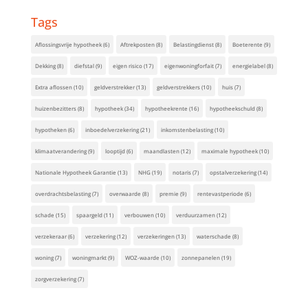
Tags
Aflossingsvrije hypotheek
(6)
Aftrekposten
(8)
Belastingdienst
(8)
Boeterente
(9)
Dekking
(8)
diefstal
(9)
eigen risico
(17)
eigenwoningforfait
(7)
energielabel
(8)
Extra aflossen
(10)
geldverstrekker
(13)
geldverstrekkers
(10)
huis
(7)
huizenbezitters
(8)
hypotheek
(34)
hypotheekrente
(16)
hypotheekschuld
(8)
hypotheken
(6)
inboedelverzekering
(21)
inkomstenbelasting
(10)
klimaatverandering
(9)
looptijd
(6)
maandlasten
(12)
maximale hypotheek
(10)
Nationale Hypotheek Garantie
(13)
NHG
(19)
notaris
(7)
opstalverzekering
(14)
overdrachtsbelasting
(7)
overwaarde
(8)
premie
(9)
rentevastperiode
(6)
schade
(15)
spaargeld
(11)
verbouwen
(10)
verduurzamen
(12)
verzekeraar
(6)
verzekering
(12)
verzekeringen
(13)
waterschade
(8)
woning
(7)
woningmarkt
(9)
WOZ-waarde
(10)
zonnepanelen
(19)
zorgverzekering
(7)