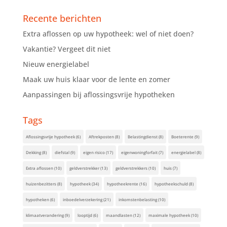
Recente berichten
Extra aflossen op uw hypotheek: wel of niet doen?
Vakantie? Vergeet dit niet
Nieuw energielabel
Maak uw huis klaar voor de lente en zomer
Aanpassingen bij aflossingsvrije hypotheken
Tags
Aflossingsvrije hypotheek
(6)
Aftrekposten
(8)
Belastingdienst
(8)
Boeterente
(9)
Dekking
(8)
diefstal
(9)
eigen risico
(17)
eigenwoningforfait
(7)
energielabel
(8)
Extra aflossen
(10)
geldverstrekker
(13)
geldverstrekkers
(10)
huis
(7)
huizenbezitters
(8)
hypotheek
(34)
hypotheekrente
(16)
hypotheekschuld
(8)
hypotheken
(6)
inboedelverzekering
(21)
inkomstenbelasting
(10)
klimaatverandering
(9)
looptijd
(6)
maandlasten
(12)
maximale hypotheek
(10)