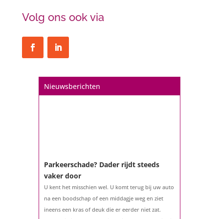
Volg ons ook via
Een hypotheek na uw 57e? Er zijn
zeker mogelijkheden
De woningmarkt is nog steeds in beweging.
Misschien denkt u na over verhuizen, verbouwen
of het benutten van uw overwaarde. Maar hoe zit
het eigenlijk met een hypotheek als u 57 jaar of
Nieuwsberichten
ouder bent?...
Parkeerschade? Dader rijdt steeds
vaker door
U kent het misschien wel. U komt terug bij uw auto
na een boodschap of een middagje weg en ziet
ineens een kras of deuk die er eerder niet zat.