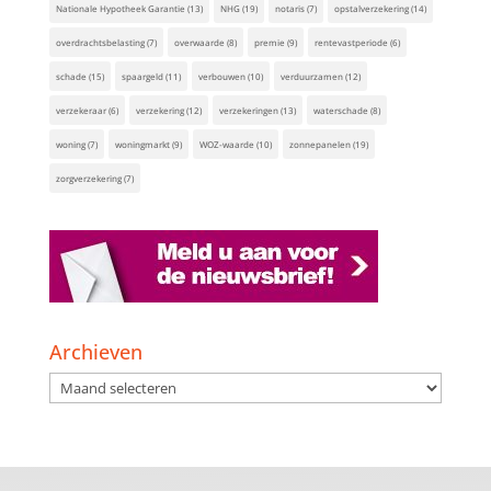
Nationale Hypotheek Garantie
(13)
NHG
(19)
notaris
(7)
opstalverzekering
(14)
overdrachtsbelasting
(7)
overwaarde
(8)
premie
(9)
rentevastperiode
(6)
schade
(15)
spaargeld
(11)
verbouwen
(10)
verduurzamen
(12)
verzekeraar
(6)
verzekering
(12)
verzekeringen
(13)
waterschade
(8)
woning
(7)
woningmarkt
(9)
WOZ-waarde
(10)
zonnepanelen
(19)
zorgverzekering
(7)
Archieven
Archieven