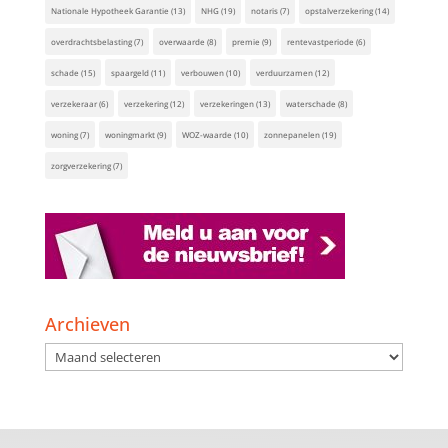
Nationale Hypotheek Garantie
(13)
NHG
(19)
notaris
(7)
opstalverzekering
(14)
overdrachtsbelasting
(7)
overwaarde
(8)
premie
(9)
rentevastperiode
(6)
schade
(15)
spaargeld
(11)
verbouwen
(10)
verduurzamen
(12)
verzekeraar
(6)
verzekering
(12)
verzekeringen
(13)
waterschade
(8)
woning
(7)
woningmarkt
(9)
WOZ-waarde
(10)
zonnepanelen
(19)
zorgverzekering
(7)
Archieven
Archieven