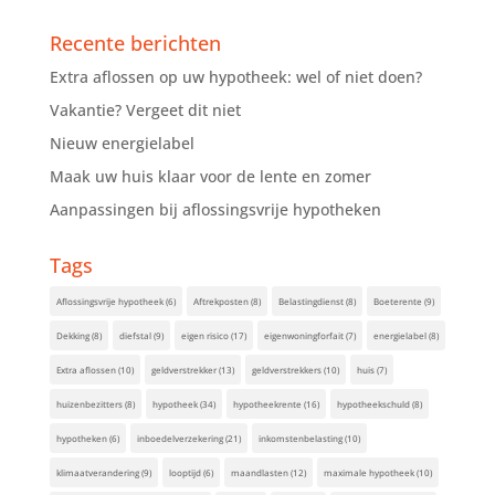
Recente berichten
Extra aflossen op uw hypotheek: wel of niet doen?
Vakantie? Vergeet dit niet
Nieuw energielabel
Maak uw huis klaar voor de lente en zomer
Aanpassingen bij aflossingsvrije hypotheken
Tags
Aflossingsvrije hypotheek
(6)
Aftrekposten
(8)
Belastingdienst
(8)
Boeterente
(9)
Dekking
(8)
diefstal
(9)
eigen risico
(17)
eigenwoningforfait
(7)
energielabel
(8)
Extra aflossen
(10)
geldverstrekker
(13)
geldverstrekkers
(10)
huis
(7)
huizenbezitters
(8)
hypotheek
(34)
hypotheekrente
(16)
hypotheekschuld
(8)
hypotheken
(6)
inboedelverzekering
(21)
inkomstenbelasting
(10)
klimaatverandering
(9)
looptijd
(6)
maandlasten
(12)
maximale hypotheek
(10)