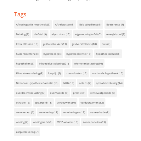
Tags
Aflossingsvrije hypotheek
(6)
Aftrekposten
(8)
Belastingdienst
(8)
Boeterente
(9)
Dekking
(8)
diefstal
(9)
eigen risico
(17)
eigenwoningforfait
(7)
energielabel
(8)
Extra aflossen
(10)
geldverstrekker
(13)
geldverstrekkers
(10)
huis
(7)
huizenbezitters
(8)
hypotheek
(34)
hypotheekrente
(16)
hypotheekschuld
(8)
hypotheken
(6)
inboedelverzekering
(21)
inkomstenbelasting
(10)
klimaatverandering
(9)
looptijd
(6)
maandlasten
(12)
maximale hypotheek
(10)
Nationale Hypotheek Garantie
(13)
NHG
(19)
notaris
(7)
opstalverzekering
(14)
overdrachtsbelasting
(7)
overwaarde
(8)
premie
(9)
rentevastperiode
(6)
schade
(15)
spaargeld
(11)
verbouwen
(10)
verduurzamen
(12)
verzekeraar
(6)
verzekering
(12)
verzekeringen
(13)
waterschade
(8)
woning
(7)
woningmarkt
(9)
WOZ-waarde
(10)
zonnepanelen
(19)
zorgverzekering
(7)