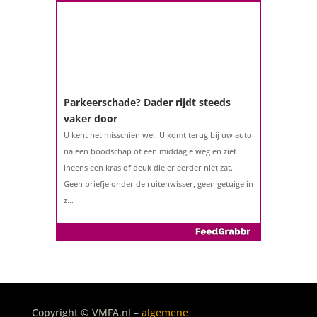
Parkeerschade? Dader rijdt steeds
vaker door
U kent het misschien wel. U komt terug bij uw auto
na een boodschap of een middagje weg en ziet
ineens een kras of deuk die er eerder niet zat.
Geen briefje onder de ruitenwisser, geen getuige in
z...
De belastingaangifte 2025
Copyright © VMFA.nl –
algemene