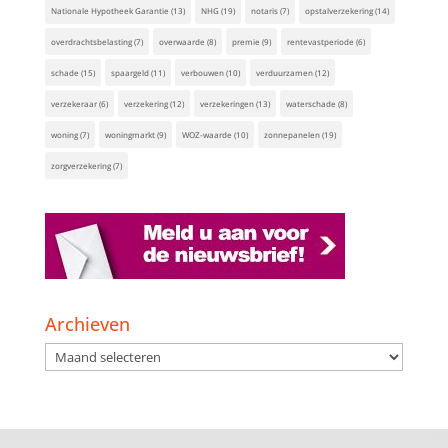
Nationale Hypotheek Garantie
(13)
NHG
(19)
notaris
(7)
opstalverzekering
(14)
overdrachtsbelasting
(7)
overwaarde
(8)
premie
(9)
rentevastperiode
(6)
schade
(15)
spaargeld
(11)
verbouwen
(10)
verduurzamen
(12)
verzekeraar
(6)
verzekering
(12)
verzekeringen
(13)
waterschade
(8)
woning
(7)
woningmarkt
(9)
WOZ-waarde
(10)
zonnepanelen
(19)
zorgverzekering
(7)
Archieven
Archieven