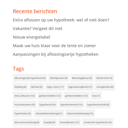
Recente berichten
Extra aflossen op uw hypotheek: wel of niet doen?
Vakantie? Vergeet dit niet
Nieuw energielabel
Maak uw huis klaar voor de lente en zomer
Aanpassingen bij aflossingsvrije hypotheken
Tags
Aflossingsvrije hypotheek
(6)
Aftrekposten
(8)
Belastingdienst
(8)
Boeterente
(9)
Dekking
(8)
diefstal
(9)
eigen risico
(17)
eigenwoningforfait
(7)
energielabel
(8)
Extra aflossen
(10)
geldverstrekker
(13)
geldverstrekkers
(10)
huis
(7)
huizenbezitters
(8)
hypotheek
(34)
hypotheekrente
(16)
hypotheekschuld
(8)
hypotheken
(6)
inboedelverzekering
(21)
inkomstenbelasting
(10)
klimaatverandering
(9)
looptijd
(6)
maandlasten
(12)
maximale hypotheek
(10)