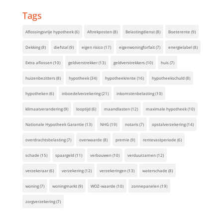
Tags
Aflossingsvrije hypotheek
(6)
Aftrekposten
(8)
Belastingdienst
(8)
Boeterente
(9)
Dekking
(8)
diefstal
(9)
eigen risico
(17)
eigenwoningforfait
(7)
energielabel
(8)
Extra aflossen
(10)
geldverstrekker
(13)
geldverstrekkers
(10)
huis
(7)
huizenbezitters
(8)
hypotheek
(34)
hypotheekrente
(16)
hypotheekschuld
(8)
hypotheken
(6)
inboedelverzekering
(21)
inkomstenbelasting
(10)
klimaatverandering
(9)
looptijd
(6)
maandlasten
(12)
maximale hypotheek
(10)
Nationale Hypotheek Garantie
(13)
NHG
(19)
notaris
(7)
opstalverzekering
(14)
overdrachtsbelasting
(7)
overwaarde
(8)
premie
(9)
rentevastperiode
(6)
schade
(15)
spaargeld
(11)
verbouwen
(10)
verduurzamen
(12)
verzekeraar
(6)
verzekering
(12)
verzekeringen
(13)
waterschade
(8)
woning
(7)
woningmarkt
(9)
WOZ-waarde
(10)
zonnepanelen
(19)
zorgverzekering
(7)