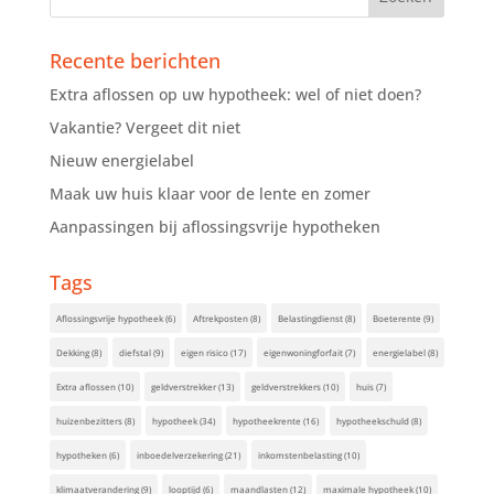
Recente berichten
Extra aflossen op uw hypotheek: wel of niet doen?
Vakantie? Vergeet dit niet
Nieuw energielabel
Maak uw huis klaar voor de lente en zomer
Aanpassingen bij aflossingsvrije hypotheken
Tags
Aflossingsvrije hypotheek
(6)
Aftrekposten
(8)
Belastingdienst
(8)
Boeterente
(9)
Dekking
(8)
diefstal
(9)
eigen risico
(17)
eigenwoningforfait
(7)
energielabel
(8)
Extra aflossen
(10)
geldverstrekker
(13)
geldverstrekkers
(10)
huis
(7)
huizenbezitters
(8)
hypotheek
(34)
hypotheekrente
(16)
hypotheekschuld
(8)
hypotheken
(6)
inboedelverzekering
(21)
inkomstenbelasting
(10)
klimaatverandering
(9)
looptijd
(6)
maandlasten
(12)
maximale hypotheek
(10)