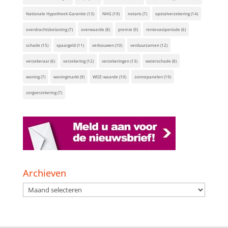
Nationale Hypotheek Garantie
(13)
NHG
(19)
notaris
(7)
opstalverzekering
(14)
overdrachtsbelasting
(7)
overwaarde
(8)
premie
(9)
rentevastperiode
(6)
schade
(15)
spaargeld
(11)
verbouwen
(10)
verduurzamen
(12)
verzekeraar
(6)
verzekering
(12)
verzekeringen
(13)
waterschade
(8)
woning
(7)
woningmarkt
(9)
WOZ-waarde
(10)
zonnepanelen
(19)
zorgverzekering
(7)
Archieven
Archieven