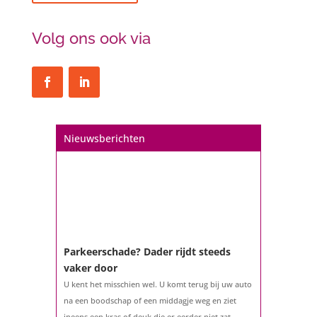
Volg ons ook via
Nieuwsberichten
Parkeerschade? Dader rijdt steeds
vaker door
U kent het misschien wel. U komt terug bij uw auto
na een boodschap of een middagje weg en ziet
ineens een kras of deuk die er eerder niet zat.