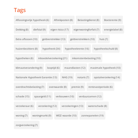
Tags
Aflossingsvrije hypotheek
(6)
Aftrekposten
(8)
Belastingdienst
(8)
Boeterente
(9)
Dekking
(8)
diefstal
(9)
eigen risico
(17)
eigenwoningforfait
(7)
energielabel
(8)
Extra aflossen
(10)
geldverstrekker
(13)
geldverstrekkers
(10)
huis
(7)
huizenbezitters
(8)
hypotheek
(34)
hypotheekrente
(16)
hypotheekschuld
(8)
hypotheken
(6)
inboedelverzekering
(21)
inkomstenbelasting
(10)
klimaatverandering
(9)
looptijd
(6)
maandlasten
(12)
maximale hypotheek
(10)
Nationale Hypotheek Garantie
(13)
NHG
(19)
notaris
(7)
opstalverzekering
(14)
overdrachtsbelasting
(7)
overwaarde
(8)
premie
(9)
rentevastperiode
(6)
schade
(15)
spaargeld
(11)
verbouwen
(10)
verduurzamen
(12)
verzekeraar
(6)
verzekering
(12)
verzekeringen
(13)
waterschade
(8)
woning
(7)
woningmarkt
(9)
WOZ-waarde
(10)
zonnepanelen
(19)
zorgverzekering
(7)