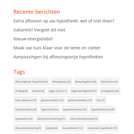
Recente berichten
Extra aflossen op uw hypotheek: wel of niet doen?
Vakantie? Vergeet dit niet
Nieuw energielabel
Maak uw huis klaar voor de lente en zomer
Aanpassingen bij aflossingsvrije hypotheken
Tags
Aflossingsvrije hypotheek
(6)
Aftrekposten
(8)
Belastingdienst
(8)
Boeterente
(9)
Dekking
(8)
diefstal
(9)
eigen risico
(17)
eigenwoningforfait
(7)
energielabel
(8)
Extra aflossen
(10)
geldverstrekker
(13)
geldverstrekkers
(10)
huis
(7)
huizenbezitters
(8)
hypotheek
(34)
hypotheekrente
(16)
hypotheekschuld
(8)
hypotheken
(6)
inboedelverzekering
(21)
inkomstenbelasting
(10)
klimaatverandering
(9)
looptijd
(6)
maandlasten
(12)
maximale hypotheek
(10)