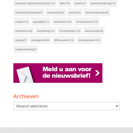
Nationale Hypotheek Garantie
(13)
NHG
(19)
notaris
(7)
opstalverzekering
(14)
overdrachtsbelasting
(7)
overwaarde
(8)
premie
(9)
rentevastperiode
(6)
schade
(15)
spaargeld
(11)
verbouwen
(10)
verduurzamen
(12)
verzekeraar
(6)
verzekering
(12)
verzekeringen
(13)
waterschade
(8)
woning
(7)
woningmarkt
(9)
WOZ-waarde
(10)
zonnepanelen
(19)
zorgverzekering
(7)
Archieven
Archieven