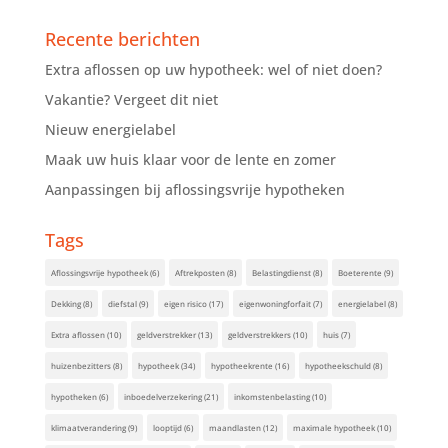
Recente berichten
Extra aflossen op uw hypotheek: wel of niet doen?
Vakantie? Vergeet dit niet
Nieuw energielabel
Maak uw huis klaar voor de lente en zomer
Aanpassingen bij aflossingsvrije hypotheken
Tags
Aflossingsvrije hypotheek
(6)
Aftrekposten
(8)
Belastingdienst
(8)
Boeterente
(9)
Dekking
(8)
diefstal
(9)
eigen risico
(17)
eigenwoningforfait
(7)
energielabel
(8)
Extra aflossen
(10)
geldverstrekker
(13)
geldverstrekkers
(10)
huis
(7)
huizenbezitters
(8)
hypotheek
(34)
hypotheekrente
(16)
hypotheekschuld
(8)
hypotheken
(6)
inboedelverzekering
(21)
inkomstenbelasting
(10)
klimaatverandering
(9)
looptijd
(6)
maandlasten
(12)
maximale hypotheek
(10)