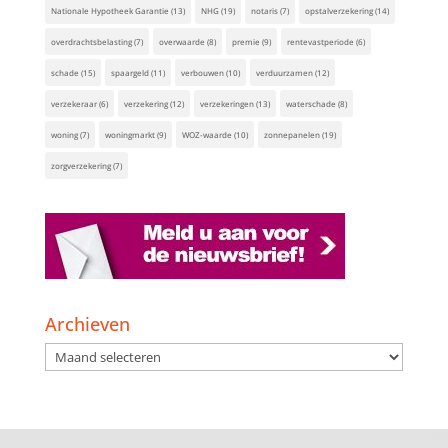
Nationale Hypotheek Garantie
(13)
NHG
(19)
notaris
(7)
opstalverzekering
(14)
overdrachtsbelasting
(7)
overwaarde
(8)
premie
(9)
rentevastperiode
(6)
schade
(15)
spaargeld
(11)
verbouwen
(10)
verduurzamen
(12)
verzekeraar
(6)
verzekering
(12)
verzekeringen
(13)
waterschade
(8)
woning
(7)
woningmarkt
(9)
WOZ-waarde
(10)
zonnepanelen
(19)
zorgverzekering
(7)
Archieven
Archieven