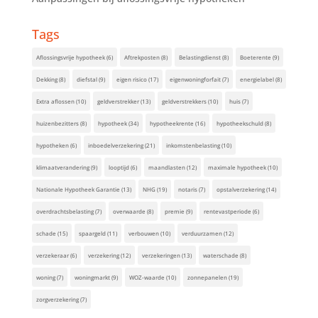
Tags
Aflossingsvrije hypotheek
(6)
Aftrekposten
(8)
Belastingdienst
(8)
Boeterente
(9)
Dekking
(8)
diefstal
(9)
eigen risico
(17)
eigenwoningforfait
(7)
energielabel
(8)
Extra aflossen
(10)
geldverstrekker
(13)
geldverstrekkers
(10)
huis
(7)
huizenbezitters
(8)
hypotheek
(34)
hypotheekrente
(16)
hypotheekschuld
(8)
hypotheken
(6)
inboedelverzekering
(21)
inkomstenbelasting
(10)
klimaatverandering
(9)
looptijd
(6)
maandlasten
(12)
maximale hypotheek
(10)
Nationale Hypotheek Garantie
(13)
NHG
(19)
notaris
(7)
opstalverzekering
(14)
overdrachtsbelasting
(7)
overwaarde
(8)
premie
(9)
rentevastperiode
(6)
schade
(15)
spaargeld
(11)
verbouwen
(10)
verduurzamen
(12)
verzekeraar
(6)
verzekering
(12)
verzekeringen
(13)
waterschade
(8)
woning
(7)
woningmarkt
(9)
WOZ-waarde
(10)
zonnepanelen
(19)
zorgverzekering
(7)