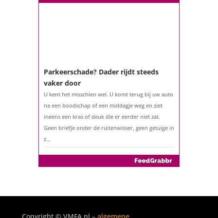
Parkeerschade? Dader rijdt steeds
vaker door
U kent het misschien wel. U komt terug bij uw auto
na een boodschap of een middagje weg en ziet
ineens een kras of deuk die er eerder niet zat.
Geen briefje onder de ruitenwisser, geen getuige in
z...
De belastingaangifte 2025
Copyright © VMFA.nl –
algemene