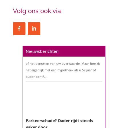
Volg ons ook via
Nieuwsberichten
Een hypotheek na uw 57e? Er zijn
zeker mogelijkheden
De woningmarkt is nog steeds in beweging.
Misschien denkt u na over verhuizen, verbouwen
of het benutten van uw overwaarde. Maar hoe zit
het eigenlijk met een hypotheek als u 57 jaar of
ouder bent?...