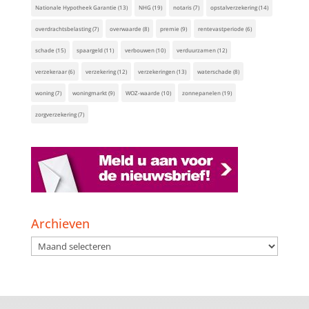
Nationale Hypotheek Garantie
(13)
NHG
(19)
notaris
(7)
opstalverzekering
(14)
overdrachtsbelasting
(7)
overwaarde
(8)
premie
(9)
rentevastperiode
(6)
schade
(15)
spaargeld
(11)
verbouwen
(10)
verduurzamen
(12)
verzekeraar
(6)
verzekering
(12)
verzekeringen
(13)
waterschade
(8)
woning
(7)
woningmarkt
(9)
WOZ-waarde
(10)
zonnepanelen
(19)
zorgverzekering
(7)
Archieven
Archieven