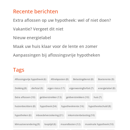
Recente berichten
Extra aflossen op uw hypotheek: wel of niet doen?
Vakantie? Vergeet dit niet
Nieuw energielabel
Maak uw huis klaar voor de lente en zomer
Aanpassingen bij aflossingsvrije hypotheken
Tags
Aflossingsvrije hypotheek
(6)
Aftrekposten
(8)
Belastingdienst
(8)
Boeterente
(9)
Dekking
(8)
diefstal
(9)
eigen risico
(17)
eigenwoningforfait
(7)
energielabel
(8)
Extra aflossen
(10)
geldverstrekker
(13)
geldverstrekkers
(10)
huis
(7)
huizenbezitters
(8)
hypotheek
(34)
hypotheekrente
(16)
hypotheekschuld
(8)
hypotheken
(6)
inboedelverzekering
(21)
inkomstenbelasting
(10)
klimaatverandering
(9)
looptijd
(6)
maandlasten
(12)
maximale hypotheek
(10)