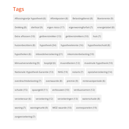
Tags
Aflossingsvrije hypotheek
(6)
Aftrekposten
(8)
Belastingdienst
(8)
Boeterente
(9)
Dekking
(8)
diefstal
(9)
eigen risico
(17)
eigenwoningforfait
(7)
energielabel
(8)
Extra aflossen
(10)
geldverstrekker
(13)
geldverstrekkers
(10)
huis
(7)
huizenbezitters
(8)
hypotheek
(34)
hypotheekrente
(16)
hypotheekschuld
(8)
hypotheken
(6)
inboedelverzekering
(21)
inkomstenbelasting
(10)
klimaatverandering
(9)
looptijd
(6)
maandlasten
(12)
maximale hypotheek
(10)
Nationale Hypotheek Garantie
(13)
NHG
(19)
notaris
(7)
opstalverzekering
(14)
overdrachtsbelasting
(7)
overwaarde
(8)
premie
(9)
rentevastperiode
(6)
schade
(15)
spaargeld
(11)
verbouwen
(10)
verduurzamen
(12)
verzekeraar
(6)
verzekering
(12)
verzekeringen
(13)
waterschade
(8)
woning
(7)
woningmarkt
(9)
WOZ-waarde
(10)
zonnepanelen
(19)
zorgverzekering
(7)