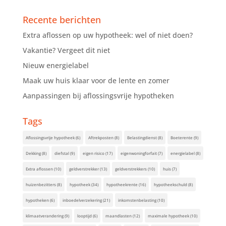
Recente berichten
Extra aflossen op uw hypotheek: wel of niet doen?
Vakantie? Vergeet dit niet
Nieuw energielabel
Maak uw huis klaar voor de lente en zomer
Aanpassingen bij aflossingsvrije hypotheken
Tags
Aflossingsvrije hypotheek
(6)
Aftrekposten
(8)
Belastingdienst
(8)
Boeterente
(9)
Dekking
(8)
diefstal
(9)
eigen risico
(17)
eigenwoningforfait
(7)
energielabel
(8)
Extra aflossen
(10)
geldverstrekker
(13)
geldverstrekkers
(10)
huis
(7)
huizenbezitters
(8)
hypotheek
(34)
hypotheekrente
(16)
hypotheekschuld
(8)
hypotheken
(6)
inboedelverzekering
(21)
inkomstenbelasting
(10)
klimaatverandering
(9)
looptijd
(6)
maandlasten
(12)
maximale hypotheek
(10)