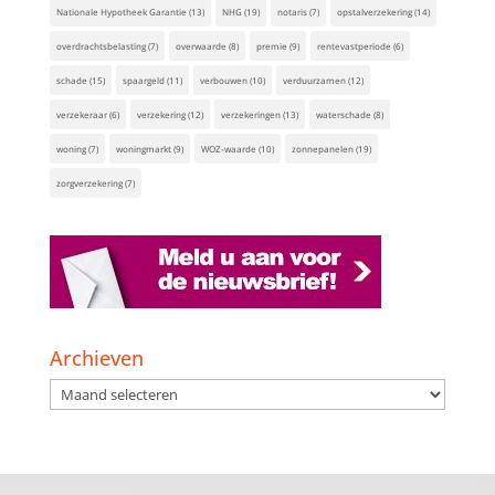
Nationale Hypotheek Garantie
(13)
NHG
(19)
notaris
(7)
opstalverzekering
(14)
overdrachtsbelasting
(7)
overwaarde
(8)
premie
(9)
rentevastperiode
(6)
schade
(15)
spaargeld
(11)
verbouwen
(10)
verduurzamen
(12)
verzekeraar
(6)
verzekering
(12)
verzekeringen
(13)
waterschade
(8)
woning
(7)
woningmarkt
(9)
WOZ-waarde
(10)
zonnepanelen
(19)
zorgverzekering
(7)
Archieven
Archieven