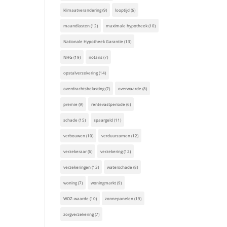
klimaatverandering
(9)
looptijd
(6)
maandlasten
(12)
maximale hypotheek
(10)
Nationale Hypotheek Garantie
(13)
NHG
(19)
notaris
(7)
opstalverzekering
(14)
overdrachtsbelasting
(7)
overwaarde
(8)
premie
(9)
rentevastperiode
(6)
schade
(15)
spaargeld
(11)
verbouwen
(10)
verduurzamen
(12)
verzekeraar
(6)
verzekering
(12)
verzekeringen
(13)
waterschade
(8)
woning
(7)
woningmarkt
(9)
WOZ-waarde
(10)
zonnepanelen
(19)
zorgverzekering
(7)