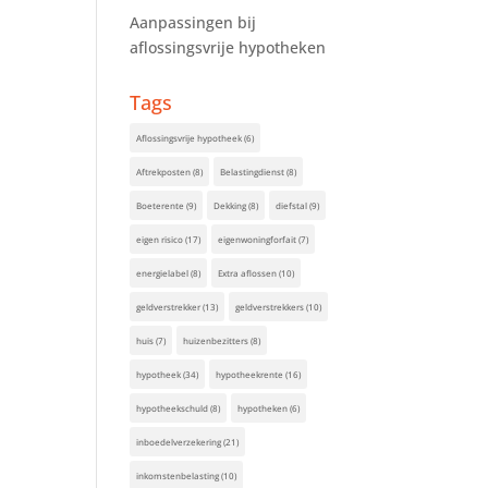
Aanpassingen bij
aflossingsvrije hypotheken
Tags
Aflossingsvrije hypotheek
(6)
Aftrekposten
(8)
Belastingdienst
(8)
Boeterente
(9)
Dekking
(8)
diefstal
(9)
eigen risico
(17)
eigenwoningforfait
(7)
energielabel
(8)
Extra aflossen
(10)
geldverstrekker
(13)
geldverstrekkers
(10)
huis
(7)
huizenbezitters
(8)
hypotheek
(34)
hypotheekrente
(16)
hypotheekschuld
(8)
hypotheken
(6)
inboedelverzekering
(21)
inkomstenbelasting
(10)