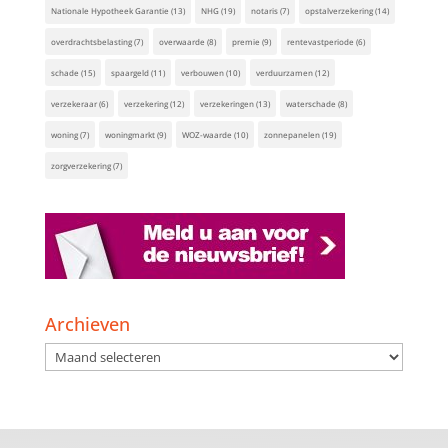
Nationale Hypotheek Garantie
(13)
NHG
(19)
notaris
(7)
opstalverzekering
(14)
overdrachtsbelasting
(7)
overwaarde
(8)
premie
(9)
rentevastperiode
(6)
schade
(15)
spaargeld
(11)
verbouwen
(10)
verduurzamen
(12)
verzekeraar
(6)
verzekering
(12)
verzekeringen
(13)
waterschade
(8)
woning
(7)
woningmarkt
(9)
WOZ-waarde
(10)
zonnepanelen
(19)
zorgverzekering
(7)
Archieven
Archieven