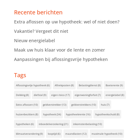
Recente berichten
Extra aflossen op uw hypotheek: wel of niet doen?
Vakantie? Vergeet dit niet
Nieuw energielabel
Maak uw huis klaar voor de lente en zomer
Aanpassingen bij aflossingsvrije hypotheken
Tags
Aflossingsvrije hypotheek
(6)
Aftrekposten
(8)
Belastingdienst
(8)
Boeterente
(9)
Dekking
(8)
diefstal
(9)
eigen risico
(17)
eigenwoningforfait
(7)
energielabel
(8)
Extra aflossen
(10)
geldverstrekker
(13)
geldverstrekkers
(10)
huis
(7)
huizenbezitters
(8)
hypotheek
(34)
hypotheekrente
(16)
hypotheekschuld
(8)
hypotheken
(6)
inboedelverzekering
(21)
inkomstenbelasting
(10)
klimaatverandering
(9)
looptijd
(6)
maandlasten
(12)
maximale hypotheek
(10)