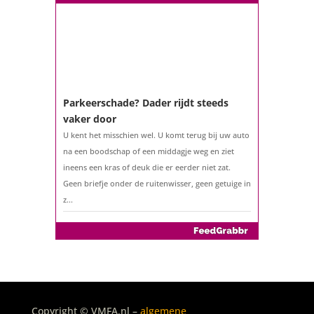
Parkeerschade? Dader rijdt steeds
vaker door
U kent het misschien wel. U komt terug bij uw auto
na een boodschap of een middagje weg en ziet
ineens een kras of deuk die er eerder niet zat.
Geen briefje onder de ruitenwisser, geen getuige in
z...
De belastingaangifte 2025
Copyright © VMFA.nl –
algemene