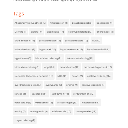
Tags
Aflossingsvrije hypotheek
(6)
Aftrekposten
(8)
Belastingdienst
(8)
Boeterente
(9)
Dekking
(8)
diefstal
(9)
eigen risico
(17)
eigenwoningforfait
(7)
energielabel
(8)
Extra aflossen
(10)
geldverstrekker
(13)
geldverstrekkers
(10)
huis
(7)
huizenbezitters
(8)
hypotheek
(34)
hypotheekrente
(16)
hypotheekschuld
(8)
hypotheken
(6)
inboedelverzekering
(21)
inkomstenbelasting
(10)
klimaatverandering
(9)
looptijd
(6)
maandlasten
(12)
maximale hypotheek
(10)
Nationale Hypotheek Garantie
(13)
NHG
(19)
notaris
(7)
opstalverzekering
(14)
overdrachtsbelasting
(7)
overwaarde
(8)
premie
(9)
rentevastperiode
(6)
schade
(15)
spaargeld
(11)
verbouwen
(10)
verduurzamen
(12)
verzekeraar
(6)
verzekering
(12)
verzekeringen
(13)
waterschade
(8)
woning
(7)
woningmarkt
(9)
WOZ-waarde
(10)
zonnepanelen
(19)
zorgverzekering
(7)