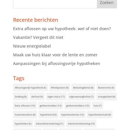
Recente berichten
Extra aflossen op uw hypotheek: wel of niet doen?
Vakantie? Vergeet dit niet
Nieuw energielabel
Maak uw huis klaar voor de lente en zomer
Aanpassingen bij aflossingsvrije hypotheken
Tags
Aflossingsvrije hypotheek
(6)
Aftrekposten
(8)
Belastingdienst
(8)
Boeterente
(9)
Dekking
(8)
diefstal
(9)
eigen risico
(17)
eigenwoningforfait
(7)
energielabel
(8)
Extra aflossen
(10)
geldverstrekker
(13)
geldverstrekkers
(10)
huis
(7)
huizenbezitters
(8)
hypotheek
(34)
hypotheekrente
(16)
hypotheekschuld
(8)
hypotheken
(6)
inboedelverzekering
(21)
inkomstenbelasting
(10)