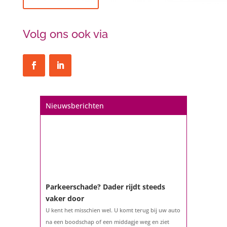
Volg ons ook via
Een hypotheek na uw 57e? Er zijn
zeker mogelijkheden
De woningmarkt is nog steeds in beweging.
Misschien denkt u na over verhuizen, verbouwen
of het benutten van uw overwaarde. Maar hoe zit
het eigenlijk met een hypotheek als u 57 jaar of
Nieuwsberichten
ouder bent?...
Parkeerschade? Dader rijdt steeds
vaker door
U kent het misschien wel. U komt terug bij uw auto
na een boodschap of een middagje weg en ziet