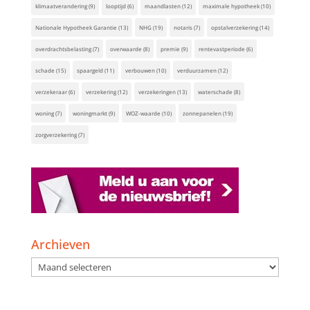
klimaatverandering
(9)
looptijd
(6)
maandlasten
(12)
maximale hypotheek
(10)
Nationale Hypotheek Garantie
(13)
NHG
(19)
notaris
(7)
opstalverzekering
(14)
overdrachtsbelasting
(7)
overwaarde
(8)
premie
(9)
rentevastperiode
(6)
schade
(15)
spaargeld
(11)
verbouwen
(10)
verduurzamen
(12)
verzekeraar
(6)
verzekering
(12)
verzekeringen
(13)
waterschade
(8)
woning
(7)
woningmarkt
(9)
WOZ-waarde
(10)
zonnepanelen
(19)
zorgverzekering
(7)
Archieven
Archieven