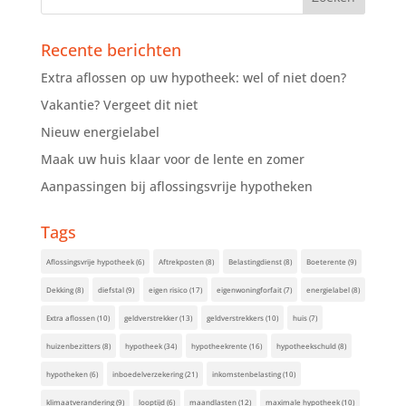
Recente berichten
Extra aflossen op uw hypotheek: wel of niet doen?
Vakantie? Vergeet dit niet
Nieuw energielabel
Maak uw huis klaar voor de lente en zomer
Aanpassingen bij aflossingsvrije hypotheken
Tags
Aflossingsvrije hypotheek
(6)
Aftrekposten
(8)
Belastingdienst
(8)
Boeterente
(9)
Dekking
(8)
diefstal
(9)
eigen risico
(17)
eigenwoningforfait
(7)
energielabel
(8)
Extra aflossen
(10)
geldverstrekker
(13)
geldverstrekkers
(10)
huis
(7)
huizenbezitters
(8)
hypotheek
(34)
hypotheekrente
(16)
hypotheekschuld
(8)
hypotheken
(6)
inboedelverzekering
(21)
inkomstenbelasting
(10)
klimaatverandering
(9)
looptijd
(6)
maandlasten
(12)
maximale hypotheek
(10)