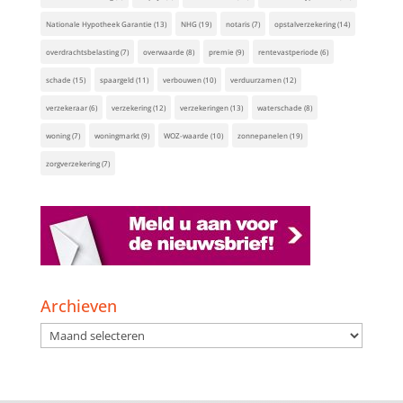
Nationale Hypotheek Garantie
(13)
NHG
(19)
notaris
(7)
opstalverzekering
(14)
overdrachtsbelasting
(7)
overwaarde
(8)
premie
(9)
rentevastperiode
(6)
schade
(15)
spaargeld
(11)
verbouwen
(10)
verduurzamen
(12)
verzekeraar
(6)
verzekering
(12)
verzekeringen
(13)
waterschade
(8)
woning
(7)
woningmarkt
(9)
WOZ-waarde
(10)
zonnepanelen
(19)
zorgverzekering
(7)
Archieven
Archieven