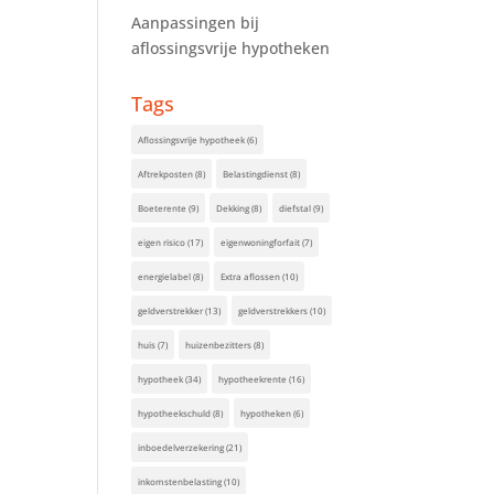
Aanpassingen bij
aflossingsvrije hypotheken
Tags
Aflossingsvrije hypotheek
(6)
Aftrekposten
(8)
Belastingdienst
(8)
Boeterente
(9)
Dekking
(8)
diefstal
(9)
eigen risico
(17)
eigenwoningforfait
(7)
energielabel
(8)
Extra aflossen
(10)
geldverstrekker
(13)
geldverstrekkers
(10)
huis
(7)
huizenbezitters
(8)
hypotheek
(34)
hypotheekrente
(16)
hypotheekschuld
(8)
hypotheken
(6)
inboedelverzekering
(21)
inkomstenbelasting
(10)