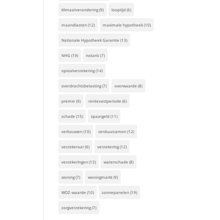
klimaatverandering
(9)
looptijd
(6)
maandlasten
(12)
maximale hypotheek
(10)
Nationale Hypotheek Garantie
(13)
NHG
(19)
notaris
(7)
opstalverzekering
(14)
overdrachtsbelasting
(7)
overwaarde
(8)
premie
(9)
rentevastperiode
(6)
schade
(15)
spaargeld
(11)
verbouwen
(10)
verduurzamen
(12)
verzekeraar
(6)
verzekering
(12)
verzekeringen
(13)
waterschade
(8)
woning
(7)
woningmarkt
(9)
WOZ-waarde
(10)
zonnepanelen
(19)
zorgverzekering
(7)