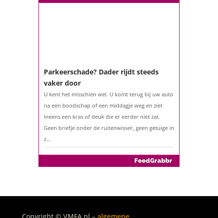
Parkeerschade? Dader rijdt steeds
vaker door
U kent het misschien wel. U komt terug bij uw auto
na een boodschap of een middagje weg en ziet
ineens een kras of deuk die er eerder niet zat.
Geen briefje onder de ruitenwisser, geen getuige in
z...
De belastingaangifte 2025
Copyright © VMFA.nl –
algemene