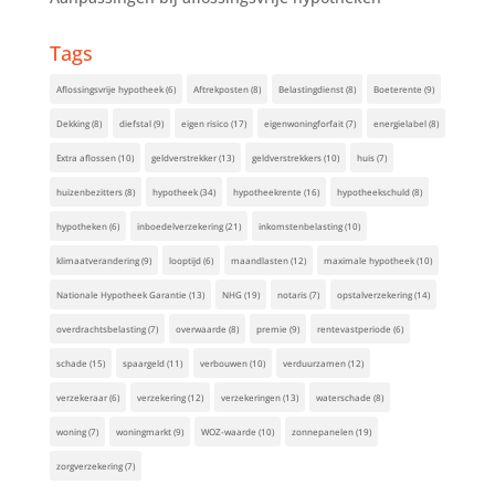
Tags
Aflossingsvrije hypotheek
(6)
Aftrekposten
(8)
Belastingdienst
(8)
Boeterente
(9)
Dekking
(8)
diefstal
(9)
eigen risico
(17)
eigenwoningforfait
(7)
energielabel
(8)
Extra aflossen
(10)
geldverstrekker
(13)
geldverstrekkers
(10)
huis
(7)
huizenbezitters
(8)
hypotheek
(34)
hypotheekrente
(16)
hypotheekschuld
(8)
hypotheken
(6)
inboedelverzekering
(21)
inkomstenbelasting
(10)
klimaatverandering
(9)
looptijd
(6)
maandlasten
(12)
maximale hypotheek
(10)
Nationale Hypotheek Garantie
(13)
NHG
(19)
notaris
(7)
opstalverzekering
(14)
overdrachtsbelasting
(7)
overwaarde
(8)
premie
(9)
rentevastperiode
(6)
schade
(15)
spaargeld
(11)
verbouwen
(10)
verduurzamen
(12)
verzekeraar
(6)
verzekering
(12)
verzekeringen
(13)
waterschade
(8)
woning
(7)
woningmarkt
(9)
WOZ-waarde
(10)
zonnepanelen
(19)
zorgverzekering
(7)