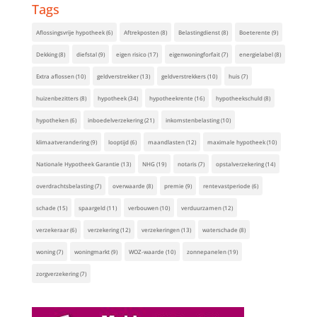
Tags
Aflossingsvrije hypotheek
(6)
Aftrekposten
(8)
Belastingdienst
(8)
Boeterente
(9)
Dekking
(8)
diefstal
(9)
eigen risico
(17)
eigenwoningforfait
(7)
energielabel
(8)
Extra aflossen
(10)
geldverstrekker
(13)
geldverstrekkers
(10)
huis
(7)
huizenbezitters
(8)
hypotheek
(34)
hypotheekrente
(16)
hypotheekschuld
(8)
hypotheken
(6)
inboedelverzekering
(21)
inkomstenbelasting
(10)
klimaatverandering
(9)
looptijd
(6)
maandlasten
(12)
maximale hypotheek
(10)
Nationale Hypotheek Garantie
(13)
NHG
(19)
notaris
(7)
opstalverzekering
(14)
overdrachtsbelasting
(7)
overwaarde
(8)
premie
(9)
rentevastperiode
(6)
schade
(15)
spaargeld
(11)
verbouwen
(10)
verduurzamen
(12)
verzekeraar
(6)
verzekering
(12)
verzekeringen
(13)
waterschade
(8)
woning
(7)
woningmarkt
(9)
WOZ-waarde
(10)
zonnepanelen
(19)
zorgverzekering
(7)