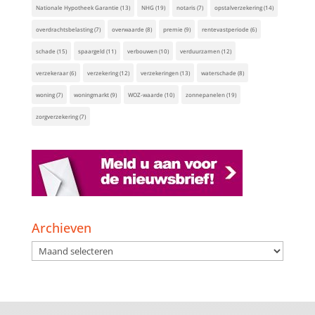
Nationale Hypotheek Garantie
(13)
NHG
(19)
notaris
(7)
opstalverzekering
(14)
overdrachtsbelasting
(7)
overwaarde
(8)
premie
(9)
rentevastperiode
(6)
schade
(15)
spaargeld
(11)
verbouwen
(10)
verduurzamen
(12)
verzekeraar
(6)
verzekering
(12)
verzekeringen
(13)
waterschade
(8)
woning
(7)
woningmarkt
(9)
WOZ-waarde
(10)
zonnepanelen
(19)
zorgverzekering
(7)
Archieven
Archieven