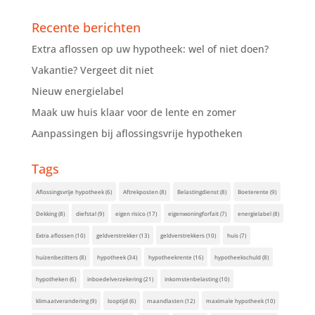
Recente berichten
Extra aflossen op uw hypotheek: wel of niet doen?
Vakantie? Vergeet dit niet
Nieuw energielabel
Maak uw huis klaar voor de lente en zomer
Aanpassingen bij aflossingsvrije hypotheken
Tags
Aflossingsvrije hypotheek
(6)
Aftrekposten
(8)
Belastingdienst
(8)
Boeterente
(9)
Dekking
(8)
diefstal
(9)
eigen risico
(17)
eigenwoningforfait
(7)
energielabel
(8)
Extra aflossen
(10)
geldverstrekker
(13)
geldverstrekkers
(10)
huis
(7)
huizenbezitters
(8)
hypotheek
(34)
hypotheekrente
(16)
hypotheekschuld
(8)
hypotheken
(6)
inboedelverzekering
(21)
inkomstenbelasting
(10)
klimaatverandering
(9)
looptijd
(6)
maandlasten
(12)
maximale hypotheek
(10)