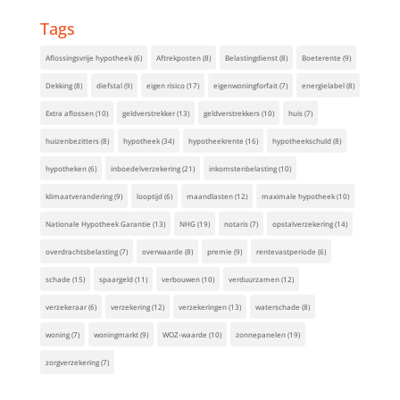
Tags
Aflossingsvrije hypotheek
(6)
Aftrekposten
(8)
Belastingdienst
(8)
Boeterente
(9)
Dekking
(8)
diefstal
(9)
eigen risico
(17)
eigenwoningforfait
(7)
energielabel
(8)
Extra aflossen
(10)
geldverstrekker
(13)
geldverstrekkers
(10)
huis
(7)
huizenbezitters
(8)
hypotheek
(34)
hypotheekrente
(16)
hypotheekschuld
(8)
hypotheken
(6)
inboedelverzekering
(21)
inkomstenbelasting
(10)
klimaatverandering
(9)
looptijd
(6)
maandlasten
(12)
maximale hypotheek
(10)
Nationale Hypotheek Garantie
(13)
NHG
(19)
notaris
(7)
opstalverzekering
(14)
overdrachtsbelasting
(7)
overwaarde
(8)
premie
(9)
rentevastperiode
(6)
schade
(15)
spaargeld
(11)
verbouwen
(10)
verduurzamen
(12)
verzekeraar
(6)
verzekering
(12)
verzekeringen
(13)
waterschade
(8)
woning
(7)
woningmarkt
(9)
WOZ-waarde
(10)
zonnepanelen
(19)
zorgverzekering
(7)