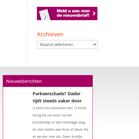
Een hypotheek na uw
57e? Er zijn zeker
mogelijkheden
Archieven
De woningmarkt is nog steeds in
Archieven
beweging. Misschien denkt u na
over verhuizen, verbouwen of het
benutten van uw overwaarde.
Maar hoe zit het eigenlijk met een
hypotheek als u 57 jaar of ouder
Nieuwsberichten
bent?...
Parkeerschade? Dader
rijdt steeds vaker door
U kent het misschien wel. U komt
terug bij uw auto na een
boodschap of een middagje weg
en ziet ineens een kras of deuk die
er eerder niet zat. Geen briefje