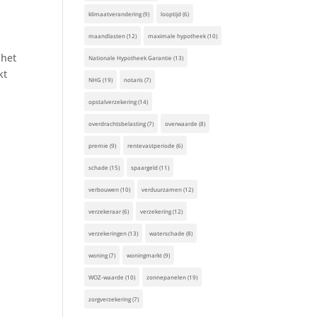
klimaatverandering
(9)
looptijd
(6)
maandlasten
(12)
maximale hypotheek
(10)
 het
Nationale Hypotheek Garantie
(13)
kt
NHG
(19)
notaris
(7)
opstalverzekering
(14)
overdrachtsbelasting
(7)
overwaarde
(8)
premie
(9)
rentevastperiode
(6)
schade
(15)
spaargeld
(11)
verbouwen
(10)
verduurzamen
(12)
verzekeraar
(6)
verzekering
(12)
verzekeringen
(13)
waterschade
(8)
woning
(7)
woningmarkt
(9)
WOZ-waarde
(10)
zonnepanelen
(19)
zorgverzekering
(7)