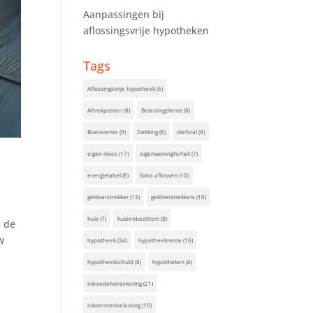
Aanpassingen bij
aflossingsvrije hypotheken
Tags
Aflossingsvrije hypotheek
(6)
Aftrekposten
(8)
Belastingdienst
(8)
Boeterente
(9)
Dekking
(8)
diefstal
(9)
eigen risico
(17)
eigenwoningforfait
(7)
energielabel
(8)
Extra aflossen
(10)
geldverstrekker
(13)
geldverstrekkers
(10)
huis
(7)
huizenbezitters
(8)
m de
w
hypotheek
(34)
hypotheekrente
(16)
hypotheekschuld
(8)
hypotheken
(6)
inboedelverzekering
(21)
inkomstenbelasting
(10)