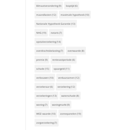
klimaatverandering
(9)
looptijd
(6)
maandlasten
(12)
maximale hypotheek
(10)
Nationale Hypotheek Garantie
(13)
NHG
(19)
notaris
(7)
opstalverzekering
(14)
overdrachtsbelasting
(7)
overwaarde
(8)
premie
(9)
rentevastperiode
(6)
schade
(15)
spaargeld
(11)
verbouwen
(10)
verduurzamen
(12)
verzekeraar
(6)
verzekering
(12)
verzekeringen
(13)
waterschade
(8)
woning
(7)
woningmarkt
(9)
WOZ-waarde
(10)
zonnepanelen
(19)
zorgverzekering
(7)