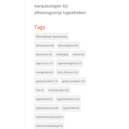
Aanpassingen bij
aflossingsvrije hypotheken
Tags
Aflossingsvrije hypotheek
(6)
Aftrekposten
(8)
Belastingdienst
(8)
Boeterente
(9)
Dekking
(8)
diefstal
(9)
eigen risico
(17)
eigenwoningforfait
(7)
energielabel
(8)
Extra aflossen
(10)
geldverstrekker
(13)
geldverstrekkers
(10)
huis
(7)
huizenbezitters
(8)
hypotheek
(34)
hypotheekrente
(16)
hypotheekschuld
(8)
hypotheken
(6)
inboedelverzekering
(21)
inkomstenbelasting
(10)