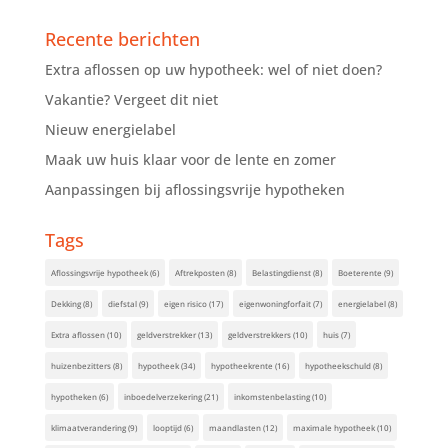
Recente berichten
Extra aflossen op uw hypotheek: wel of niet doen?
Vakantie? Vergeet dit niet
Nieuw energielabel
Maak uw huis klaar voor de lente en zomer
Aanpassingen bij aflossingsvrije hypotheken
Tags
Aflossingsvrije hypotheek
(6)
Aftrekposten
(8)
Belastingdienst
(8)
Boeterente
(9)
Dekking
(8)
diefstal
(9)
eigen risico
(17)
eigenwoningforfait
(7)
energielabel
(8)
Extra aflossen
(10)
geldverstrekker
(13)
geldverstrekkers
(10)
huis
(7)
huizenbezitters
(8)
hypotheek
(34)
hypotheekrente
(16)
hypotheekschuld
(8)
hypotheken
(6)
inboedelverzekering
(21)
inkomstenbelasting
(10)
klimaatverandering
(9)
looptijd
(6)
maandlasten
(12)
maximale hypotheek
(10)