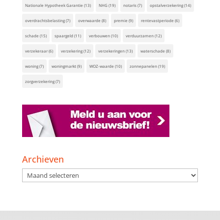
Nationale Hypotheek Garantie
(13)
NHG
(19)
notaris
(7)
opstalverzekering
(14)
overdrachtsbelasting
(7)
overwaarde
(8)
premie
(9)
rentevastperiode
(6)
schade
(15)
spaargeld
(11)
verbouwen
(10)
verduurzamen
(12)
verzekeraar
(6)
verzekering
(12)
verzekeringen
(13)
waterschade
(8)
woning
(7)
woningmarkt
(9)
WOZ-waarde
(10)
zonnepanelen
(19)
zorgverzekering
(7)
Archieven
Archieven