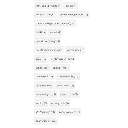
klimaatverandering
(9)
looptijd
(6)
maandlasten
(12)
maximale hypotheek
(10)
Nationale Hypotheek Garantie
(13)
NHG
(19)
notaris
(7)
opstalverzekering
(14)
overdrachtsbelasting
(7)
overwaarde
(8)
premie
(9)
rentevastperiode
(6)
schade
(15)
spaargeld
(11)
verbouwen
(10)
verduurzamen
(12)
verzekeraar
(6)
verzekering
(12)
verzekeringen
(13)
waterschade
(8)
woning
(7)
woningmarkt
(9)
WOZ-waarde
(10)
zonnepanelen
(19)
zorgverzekering
(7)