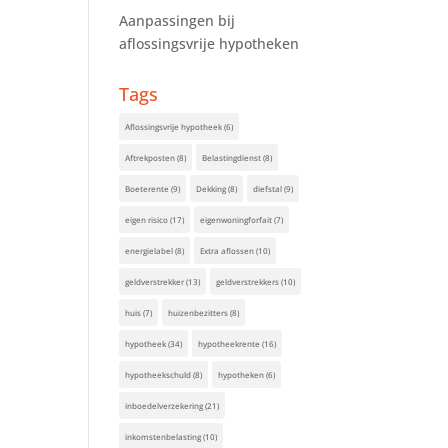
Aanpassingen bij
aflossingsvrije hypotheken
Tags
Aflossingsvrije hypotheek
(6)
Aftrekposten
(8)
Belastingdienst
(8)
Boeterente
(9)
Dekking
(8)
diefstal
(9)
eigen risico
(17)
eigenwoningforfait
(7)
energielabel
(8)
Extra aflossen
(10)
geldverstrekker
(13)
geldverstrekkers
(10)
huis
(7)
huizenbezitters
(8)
hypotheek
(34)
hypotheekrente
(16)
hypotheekschuld
(8)
hypotheken
(6)
inboedelverzekering
(21)
inkomstenbelasting
(10)