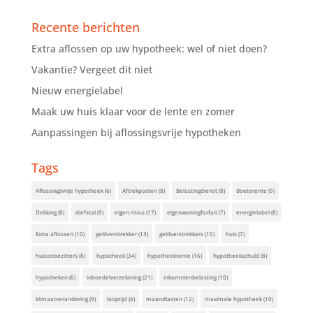
Recente berichten
Extra aflossen op uw hypotheek: wel of niet doen?
Vakantie? Vergeet dit niet
Nieuw energielabel
Maak uw huis klaar voor de lente en zomer
Aanpassingen bij aflossingsvrije hypotheken
Tags
Aflossingsvrije hypotheek
(6)
Aftrekposten
(8)
Belastingdienst
(8)
Boeterente
(9)
Dekking
(8)
diefstal
(9)
eigen risico
(17)
eigenwoningforfait
(7)
energielabel
(8)
Extra aflossen
(10)
geldverstrekker
(13)
geldverstrekkers
(10)
huis
(7)
huizenbezitters
(8)
hypotheek
(34)
hypotheekrente
(16)
hypotheekschuld
(8)
hypotheken
(6)
inboedelverzekering
(21)
inkomstenbelasting
(10)
klimaatverandering
(9)
looptijd
(6)
maandlasten
(12)
maximale hypotheek
(10)