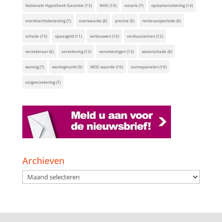
Nationale Hypotheek Garantie
(13)
NHG
(19)
notaris
(7)
opstalverzekering
(14)
overdrachtsbelasting
(7)
overwaarde
(8)
premie
(9)
rentevastperiode
(6)
schade
(15)
spaargeld
(11)
verbouwen
(10)
verduurzamen
(12)
verzekeraar
(6)
verzekering
(12)
verzekeringen
(13)
waterschade
(8)
woning
(7)
woningmarkt
(9)
WOZ-waarde
(10)
zonnepanelen
(19)
zorgverzekering
(7)
Archieven
Archieven