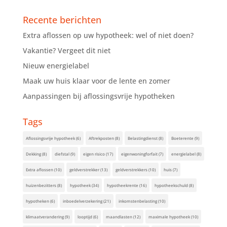
Recente berichten
Extra aflossen op uw hypotheek: wel of niet doen?
Vakantie? Vergeet dit niet
Nieuw energielabel
Maak uw huis klaar voor de lente en zomer
Aanpassingen bij aflossingsvrije hypotheken
Tags
Aflossingsvrije hypotheek
(6)
Aftrekposten
(8)
Belastingdienst
(8)
Boeterente
(9)
Dekking
(8)
diefstal
(9)
eigen risico
(17)
eigenwoningforfait
(7)
energielabel
(8)
Extra aflossen
(10)
geldverstrekker
(13)
geldverstrekkers
(10)
huis
(7)
huizenbezitters
(8)
hypotheek
(34)
hypotheekrente
(16)
hypotheekschuld
(8)
hypotheken
(6)
inboedelverzekering
(21)
inkomstenbelasting
(10)
klimaatverandering
(9)
looptijd
(6)
maandlasten
(12)
maximale hypotheek
(10)