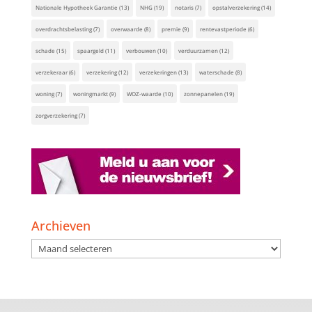
Nationale Hypotheek Garantie
(13)
NHG
(19)
notaris
(7)
opstalverzekering
(14)
overdrachtsbelasting
(7)
overwaarde
(8)
premie
(9)
rentevastperiode
(6)
schade
(15)
spaargeld
(11)
verbouwen
(10)
verduurzamen
(12)
verzekeraar
(6)
verzekering
(12)
verzekeringen
(13)
waterschade
(8)
woning
(7)
woningmarkt
(9)
WOZ-waarde
(10)
zonnepanelen
(19)
zorgverzekering
(7)
Archieven
Archieven