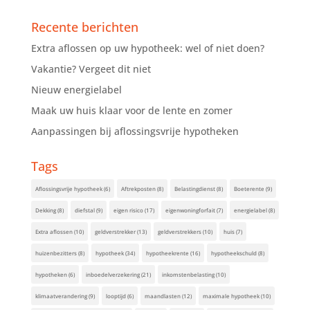
Recente berichten
Extra aflossen op uw hypotheek: wel of niet doen?
Vakantie? Vergeet dit niet
Nieuw energielabel
Maak uw huis klaar voor de lente en zomer
Aanpassingen bij aflossingsvrije hypotheken
Tags
Aflossingsvrije hypotheek
(6)
Aftrekposten
(8)
Belastingdienst
(8)
Boeterente
(9)
Dekking
(8)
diefstal
(9)
eigen risico
(17)
eigenwoningforfait
(7)
energielabel
(8)
Extra aflossen
(10)
geldverstrekker
(13)
geldverstrekkers
(10)
huis
(7)
huizenbezitters
(8)
hypotheek
(34)
hypotheekrente
(16)
hypotheekschuld
(8)
hypotheken
(6)
inboedelverzekering
(21)
inkomstenbelasting
(10)
klimaatverandering
(9)
looptijd
(6)
maandlasten
(12)
maximale hypotheek
(10)