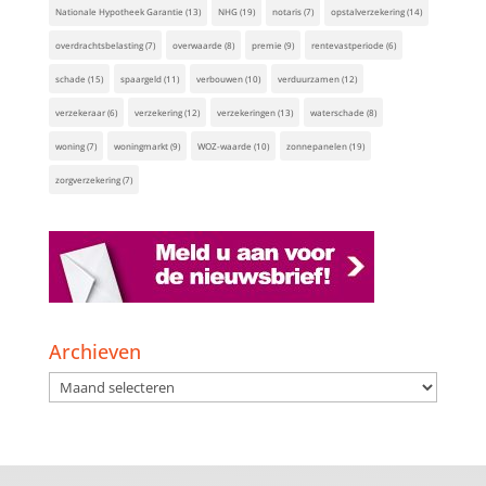
Nationale Hypotheek Garantie
(13)
NHG
(19)
notaris
(7)
opstalverzekering
(14)
overdrachtsbelasting
(7)
overwaarde
(8)
premie
(9)
rentevastperiode
(6)
schade
(15)
spaargeld
(11)
verbouwen
(10)
verduurzamen
(12)
verzekeraar
(6)
verzekering
(12)
verzekeringen
(13)
waterschade
(8)
woning
(7)
woningmarkt
(9)
WOZ-waarde
(10)
zonnepanelen
(19)
zorgverzekering
(7)
Archieven
Archieven