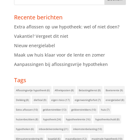
Recente berichten
Extra aflossen op uw hypotheek: wel of niet doen?
Vakantie? Vergeet dit niet
Nieuw energielabel
Maak uw huis klaar voor de lente en zomer
Aanpassingen bij aflossingsvrije hypotheken
Tags
Aflossingsvrije hypotheek
(6)
Aftrekposten
(8)
Belastingdienst
(8)
Boeterente
(9)
Dekking
(8)
diefstal
(9)
eigen risico
(17)
eigenwoningforfait
(7)
energielabel
(8)
Extra aflossen
(10)
geldverstrekker
(13)
geldverstrekkers
(10)
huis
(7)
huizenbezitters
(8)
hypotheek
(34)
hypotheekrente
(16)
hypotheekschuld
(8)
hypotheken
(6)
inboedelverzekering
(21)
inkomstenbelasting
(10)
klimaatverandering
(9)
looptijd
(6)
maandlasten
(12)
maximale hypotheek
(10)