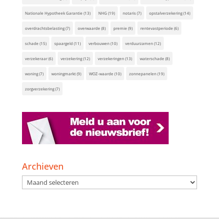
Nationale Hypotheek Garantie
(13)
NHG
(19)
notaris
(7)
opstalverzekering
(14)
overdrachtsbelasting
(7)
overwaarde
(8)
premie
(9)
rentevastperiode
(6)
schade
(15)
spaargeld
(11)
verbouwen
(10)
verduurzamen
(12)
verzekeraar
(6)
verzekering
(12)
verzekeringen
(13)
waterschade
(8)
woning
(7)
woningmarkt
(9)
WOZ-waarde
(10)
zonnepanelen
(19)
zorgverzekering
(7)
Archieven
Archieven