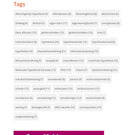
Tags
Aflossingsvrije hypotheek
(6)
Aftrekposten
(8)
Belastingdienst
(8)
Boeterente
(9)
Dekking
(8)
diefstal
(9)
eigen risico
(17)
eigenwoningforfait
(7)
energielabel
(8)
Extra aflossen
(10)
geldverstrekker
(13)
geldverstrekkers
(10)
huis
(7)
huizenbezitters
(8)
hypotheek
(34)
hypotheekrente
(16)
hypotheekschuld
(8)
hypotheken
(6)
inboedelverzekering
(21)
inkomstenbelasting
(10)
klimaatverandering
(9)
looptijd
(6)
maandlasten
(12)
maximale hypotheek
(10)
Nationale Hypotheek Garantie
(13)
NHG
(19)
notaris
(7)
opstalverzekering
(14)
overdrachtsbelasting
(7)
overwaarde
(8)
premie
(9)
rentevastperiode
(6)
schade
(15)
spaargeld
(11)
verbouwen
(10)
verduurzamen
(12)
verzekeraar
(6)
verzekering
(12)
verzekeringen
(13)
waterschade
(8)
woning
(7)
woningmarkt
(9)
WOZ-waarde
(10)
zonnepanelen
(19)
zorgverzekering
(7)