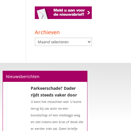
Een hypotheek na uw
57e? Er zijn zeker
mogelijkheden
Archieven
De woningmarkt is nog steeds in
Archieven
beweging. Misschien denkt u na
over verhuizen, verbouwen of het
benutten van uw overwaarde.
Maar hoe zit het eigenlijk met een
hypotheek als u 57 jaar of ouder
Nieuwsberichten
bent?...
Parkeerschade? Dader
rijdt steeds vaker door
U kent het misschien wel. U komt
terug bij uw auto na een
boodschap of een middagje weg
en ziet ineens een kras of deuk die
er eerder niet zat. Geen briefje