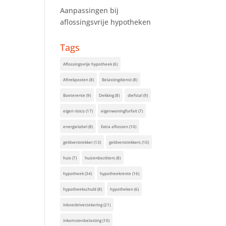
Aanpassingen bij
aflossingsvrije hypotheken
Tags
Aflossingsvrije hypotheek
(6)
Aftrekposten
(8)
Belastingdienst
(8)
Boeterente
(9)
Dekking
(8)
diefstal
(9)
eigen risico
(17)
eigenwoningforfait
(7)
energielabel
(8)
Extra aflossen
(10)
geldverstrekker
(13)
geldverstrekkers
(10)
huis
(7)
huizenbezitters
(8)
hypotheek
(34)
hypotheekrente
(16)
hypotheekschuld
(8)
hypotheken
(6)
inboedelverzekering
(21)
inkomstenbelasting
(10)