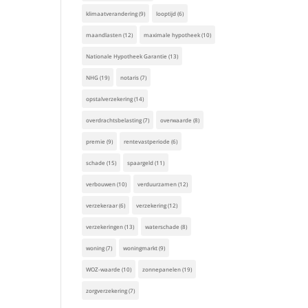
klimaatverandering
(9)
looptijd
(6)
maandlasten
(12)
maximale hypotheek
(10)
Nationale Hypotheek Garantie
(13)
NHG
(19)
notaris
(7)
opstalverzekering
(14)
overdrachtsbelasting
(7)
overwaarde
(8)
premie
(9)
rentevastperiode
(6)
schade
(15)
spaargeld
(11)
verbouwen
(10)
verduurzamen
(12)
verzekeraar
(6)
verzekering
(12)
verzekeringen
(13)
waterschade
(8)
woning
(7)
woningmarkt
(9)
WOZ-waarde
(10)
zonnepanelen
(19)
zorgverzekering
(7)