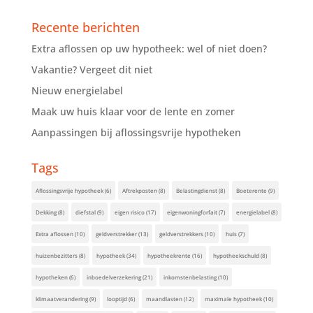
Recente berichten
Extra aflossen op uw hypotheek: wel of niet doen?
Vakantie? Vergeet dit niet
Nieuw energielabel
Maak uw huis klaar voor de lente en zomer
Aanpassingen bij aflossingsvrije hypotheken
Tags
Aflossingsvrije hypotheek
(6)
Aftrekposten
(8)
Belastingdienst
(8)
Boeterente
(9)
Dekking
(8)
diefstal
(9)
eigen risico
(17)
eigenwoningforfait
(7)
energielabel
(8)
Extra aflossen
(10)
geldverstrekker
(13)
geldverstrekkers
(10)
huis
(7)
huizenbezitters
(8)
hypotheek
(34)
hypotheekrente
(16)
hypotheekschuld
(8)
hypotheken
(6)
inboedelverzekering
(21)
inkomstenbelasting
(10)
klimaatverandering
(9)
looptijd
(6)
maandlasten
(12)
maximale hypotheek
(10)