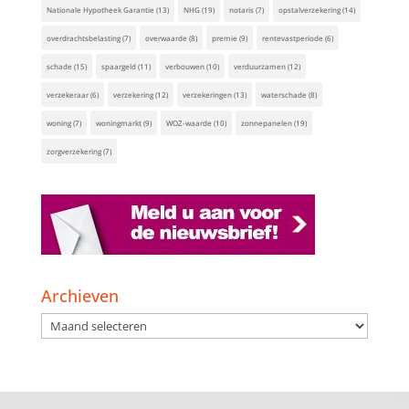
Nationale Hypotheek Garantie
(13)
NHG
(19)
notaris
(7)
opstalverzekering
(14)
overdrachtsbelasting
(7)
overwaarde
(8)
premie
(9)
rentevastperiode
(6)
schade
(15)
spaargeld
(11)
verbouwen
(10)
verduurzamen
(12)
verzekeraar
(6)
verzekering
(12)
verzekeringen
(13)
waterschade
(8)
woning
(7)
woningmarkt
(9)
WOZ-waarde
(10)
zonnepanelen
(19)
zorgverzekering
(7)
Archieven
Archieven