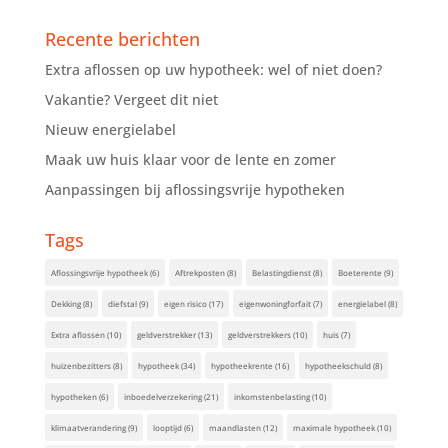
Recente berichten
Extra aflossen op uw hypotheek: wel of niet doen?
Vakantie? Vergeet dit niet
Nieuw energielabel
Maak uw huis klaar voor de lente en zomer
Aanpassingen bij aflossingsvrije hypotheken
Tags
Aflossingsvrije hypotheek
(6)
Aftrekposten
(8)
Belastingdienst
(8)
Boeterente
(9)
Dekking
(8)
diefstal
(9)
eigen risico
(17)
eigenwoningforfait
(7)
energielabel
(8)
Extra aflossen
(10)
geldverstrekker
(13)
geldverstrekkers
(10)
huis
(7)
huizenbezitters
(8)
hypotheek
(34)
hypotheekrente
(16)
hypotheekschuld
(8)
hypotheken
(6)
inboedelverzekering
(21)
inkomstenbelasting
(10)
klimaatverandering
(9)
looptijd
(6)
maandlasten
(12)
maximale hypotheek
(10)