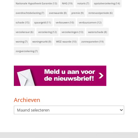
Nationale Hypotheek Garantie
(13)
NHG
(19)
notaris
(7)
opstalverzekering
(14)
overdrachtsbelasting
(7)
overwaarde
(8)
premie
(9)
rentevastperiode
(6)
schade
(15)
spaargeld
(11)
verbouwen
(10)
verduurzamen
(12)
verzekeraar
(6)
verzekering
(12)
verzekeringen
(13)
waterschade
(8)
woning
(7)
woningmarkt
(9)
WOZ-waarde
(10)
zonnepanelen
(19)
zorgverzekering
(7)
Archieven
Archieven