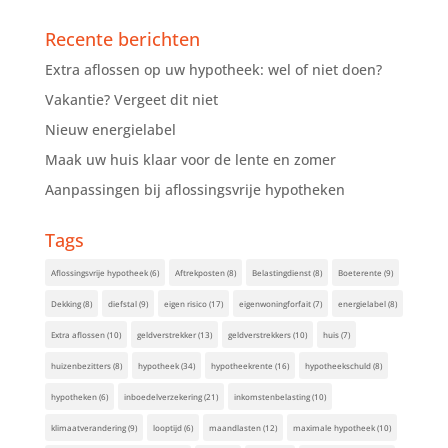
Recente berichten
Extra aflossen op uw hypotheek: wel of niet doen?
Vakantie? Vergeet dit niet
Nieuw energielabel
Maak uw huis klaar voor de lente en zomer
Aanpassingen bij aflossingsvrije hypotheken
Tags
Aflossingsvrije hypotheek
(6)
Aftrekposten
(8)
Belastingdienst
(8)
Boeterente
(9)
Dekking
(8)
diefstal
(9)
eigen risico
(17)
eigenwoningforfait
(7)
energielabel
(8)
Extra aflossen
(10)
geldverstrekker
(13)
geldverstrekkers
(10)
huis
(7)
huizenbezitters
(8)
hypotheek
(34)
hypotheekrente
(16)
hypotheekschuld
(8)
hypotheken
(6)
inboedelverzekering
(21)
inkomstenbelasting
(10)
klimaatverandering
(9)
looptijd
(6)
maandlasten
(12)
maximale hypotheek
(10)