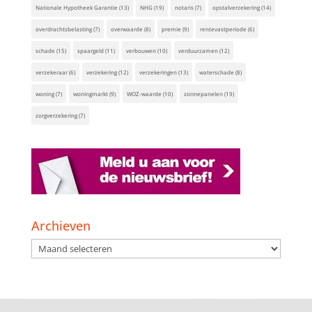
Nationale Hypotheek Garantie
(13)
NHG
(19)
notaris
(7)
opstalverzekering
(14)
overdrachtsbelasting
(7)
overwaarde
(8)
premie
(9)
rentevastperiode
(6)
schade
(15)
spaargeld
(11)
verbouwen
(10)
verduurzamen
(12)
verzekeraar
(6)
verzekering
(12)
verzekeringen
(13)
waterschade
(8)
woning
(7)
woningmarkt
(9)
WOZ-waarde
(10)
zonnepanelen
(19)
zorgverzekering
(7)
Archieven
Archieven