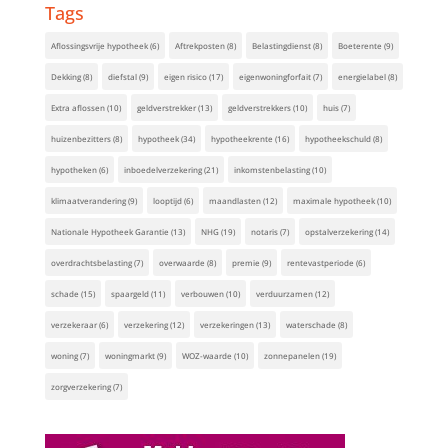
Tags
Aflossingsvrije hypotheek
(6)
Aftrekposten
(8)
Belastingdienst
(8)
Boeterente
(9)
Dekking
(8)
diefstal
(9)
eigen risico
(17)
eigenwoningforfait
(7)
energielabel
(8)
Extra aflossen
(10)
geldverstrekker
(13)
geldverstrekkers
(10)
huis
(7)
huizenbezitters
(8)
hypotheek
(34)
hypotheekrente
(16)
hypotheekschuld
(8)
hypotheken
(6)
inboedelverzekering
(21)
inkomstenbelasting
(10)
klimaatverandering
(9)
looptijd
(6)
maandlasten
(12)
maximale hypotheek
(10)
Nationale Hypotheek Garantie
(13)
NHG
(19)
notaris
(7)
opstalverzekering
(14)
overdrachtsbelasting
(7)
overwaarde
(8)
premie
(9)
rentevastperiode
(6)
schade
(15)
spaargeld
(11)
verbouwen
(10)
verduurzamen
(12)
verzekeraar
(6)
verzekering
(12)
verzekeringen
(13)
waterschade
(8)
woning
(7)
woningmarkt
(9)
WOZ-waarde
(10)
zonnepanelen
(19)
zorgverzekering
(7)