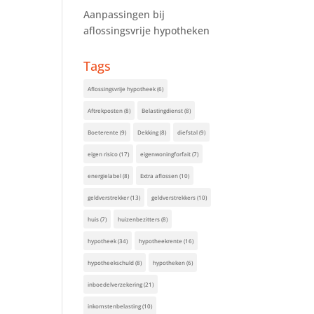
Aanpassingen bij
aflossingsvrije hypotheken
Tags
Aflossingsvrije hypotheek
(6)
Aftrekposten
(8)
Belastingdienst
(8)
Boeterente
(9)
Dekking
(8)
diefstal
(9)
eigen risico
(17)
eigenwoningforfait
(7)
energielabel
(8)
Extra aflossen
(10)
geldverstrekker
(13)
geldverstrekkers
(10)
huis
(7)
huizenbezitters
(8)
hypotheek
(34)
hypotheekrente
(16)
hypotheekschuld
(8)
hypotheken
(6)
inboedelverzekering
(21)
inkomstenbelasting
(10)