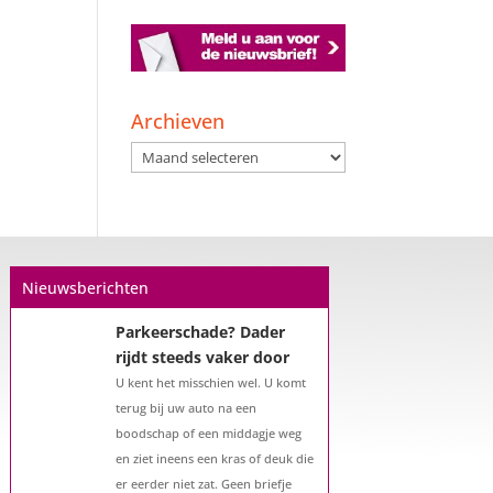
Een hypotheek na uw
57e? Er zijn zeker
mogelijkheden
Archieven
De woningmarkt is nog steeds in
Archieven
beweging. Misschien denkt u na
over verhuizen, verbouwen of het
benutten van uw overwaarde.
Maar hoe zit het eigenlijk met een
hypotheek als u 57 jaar of ouder
Nieuwsberichten
bent?...
Parkeerschade? Dader
rijdt steeds vaker door
U kent het misschien wel. U komt
terug bij uw auto na een
boodschap of een middagje weg
en ziet ineens een kras of deuk die
er eerder niet zat. Geen briefje