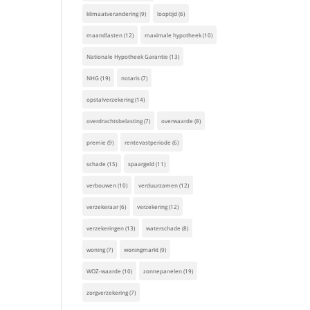
klimaatverandering
(9)
looptijd
(6)
maandlasten
(12)
maximale hypotheek
(10)
Nationale Hypotheek Garantie
(13)
NHG
(19)
notaris
(7)
opstalverzekering
(14)
overdrachtsbelasting
(7)
overwaarde
(8)
premie
(9)
rentevastperiode
(6)
schade
(15)
spaargeld
(11)
verbouwen
(10)
verduurzamen
(12)
verzekeraar
(6)
verzekering
(12)
verzekeringen
(13)
waterschade
(8)
woning
(7)
woningmarkt
(9)
WOZ-waarde
(10)
zonnepanelen
(19)
zorgverzekering
(7)