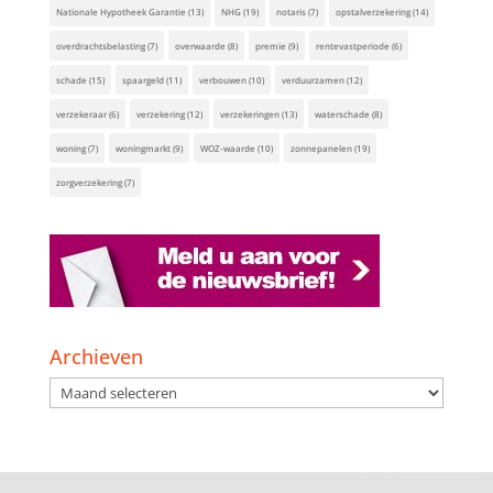
Nationale Hypotheek Garantie
(13)
NHG
(19)
notaris
(7)
opstalverzekering
(14)
overdrachtsbelasting
(7)
overwaarde
(8)
premie
(9)
rentevastperiode
(6)
schade
(15)
spaargeld
(11)
verbouwen
(10)
verduurzamen
(12)
verzekeraar
(6)
verzekering
(12)
verzekeringen
(13)
waterschade
(8)
woning
(7)
woningmarkt
(9)
WOZ-waarde
(10)
zonnepanelen
(19)
zorgverzekering
(7)
Archieven
Archieven