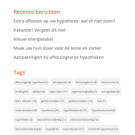
Recente berichten
Extra aflossen op uw hypotheek: wel of niet doen?
Vakantie? Vergeet dit niet
Nieuw energielabel
Maak uw huis klaar voor de lente en zomer
Aanpassingen bij aflossingsvrije hypotheken
Tags
Aflossingsvrije hypotheek
(6)
Aftrekposten
(8)
Belastingdienst
(8)
Boeterente
(9)
Dekking
(8)
diefstal
(9)
eigen risico
(17)
eigenwoningforfait
(7)
energielabel
(8)
Extra aflossen
(10)
geldverstrekker
(13)
geldverstrekkers
(10)
huis
(7)
huizenbezitters
(8)
hypotheek
(34)
hypotheekrente
(16)
hypotheekschuld
(8)
hypotheken
(6)
inboedelverzekering
(21)
inkomstenbelasting
(10)
klimaatverandering
(9)
looptijd
(6)
maandlasten
(12)
maximale hypotheek
(10)