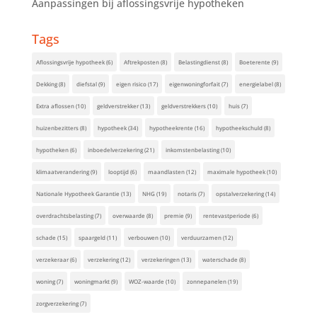
Aanpassingen bij aflossingsvrije hypotheken
Tags
Aflossingsvrije hypotheek
(6)
Aftrekposten
(8)
Belastingdienst
(8)
Boeterente
(9)
Dekking
(8)
diefstal
(9)
eigen risico
(17)
eigenwoningforfait
(7)
energielabel
(8)
Extra aflossen
(10)
geldverstrekker
(13)
geldverstrekkers
(10)
huis
(7)
huizenbezitters
(8)
hypotheek
(34)
hypotheekrente
(16)
hypotheekschuld
(8)
hypotheken
(6)
inboedelverzekering
(21)
inkomstenbelasting
(10)
klimaatverandering
(9)
looptijd
(6)
maandlasten
(12)
maximale hypotheek
(10)
Nationale Hypotheek Garantie
(13)
NHG
(19)
notaris
(7)
opstalverzekering
(14)
overdrachtsbelasting
(7)
overwaarde
(8)
premie
(9)
rentevastperiode
(6)
schade
(15)
spaargeld
(11)
verbouwen
(10)
verduurzamen
(12)
verzekeraar
(6)
verzekering
(12)
verzekeringen
(13)
waterschade
(8)
woning
(7)
woningmarkt
(9)
WOZ-waarde
(10)
zonnepanelen
(19)
zorgverzekering
(7)