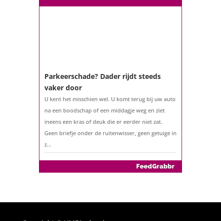
Parkeerschade? Dader rijdt steeds
vaker door
U kent het misschien wel. U komt terug bij uw auto
na een boodschap of een middagje weg en ziet
ineens een kras of deuk die er eerder niet zat.
Geen briefje onder de ruitenwisser, geen getuige in
z...
De belastingaangifte 2025