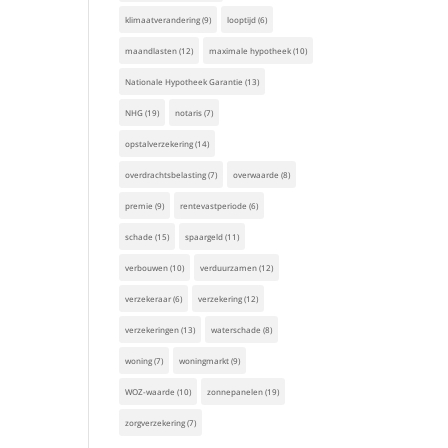
klimaatverandering
(9)
looptijd
(6)
maandlasten
(12)
maximale hypotheek
(10)
Nationale Hypotheek Garantie
(13)
NHG
(19)
notaris
(7)
opstalverzekering
(14)
overdrachtsbelasting
(7)
overwaarde
(8)
premie
(9)
rentevastperiode
(6)
schade
(15)
spaargeld
(11)
verbouwen
(10)
verduurzamen
(12)
verzekeraar
(6)
verzekering
(12)
verzekeringen
(13)
waterschade
(8)
woning
(7)
woningmarkt
(9)
WOZ-waarde
(10)
zonnepanelen
(19)
zorgverzekering
(7)