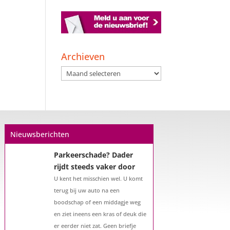
Een hypotheek na uw
57e? Er zijn zeker
Archieven
mogelijkheden
De woningmarkt is nog steeds in
Archieven
beweging. Misschien denkt u na
over verhuizen, verbouwen of het
benutten van uw overwaarde.
Maar hoe zit het eigenlijk met een
hypotheek als u 57 jaar of ouder
Nieuwsberichten
bent?...
Parkeerschade? Dader
rijdt steeds vaker door
U kent het misschien wel. U komt
terug bij uw auto na een
boodschap of een middagje weg
en ziet ineens een kras of deuk die
er eerder niet zat. Geen briefje