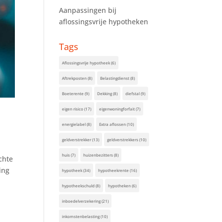
Aanpassingen bij
aflossingsvrije hypotheken
Tags
Aflossingsvrije hypotheek
(6)
Aftrekposten
(8)
Belastingdienst
(8)
Boeterente
(9)
Dekking
(8)
diefstal
(9)
eigen risico
(17)
eigenwoningforfait
(7)
energielabel
(8)
Extra aflossen
(10)
geldverstrekker
(13)
geldverstrekkers
(10)
huis
(7)
huizenbezitters
(8)
chte
ing
hypotheek
(34)
hypotheekrente
(16)
hypotheekschuld
(8)
hypotheken
(6)
inboedelverzekering
(21)
inkomstenbelasting
(10)