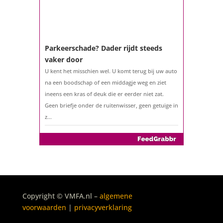
Parkeerschade? Dader rijdt steeds
vaker door
U kent het misschien wel. U komt terug bij uw auto
na een boodschap of een middagje weg en ziet
ineens een kras of deuk die er eerder niet zat.
Geen briefje onder de ruitenwisser, geen getuige in
z...
De belastingaangifte 2025
Copyright © VMFA.nl –
algemene
Het is weer zover: sinds 1 maart 2026 kunt u uw
voorwaarden
|
privacyverklaring
belastingaangifte over 2025 indienen. Geen klus