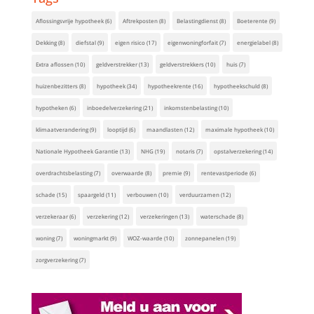
Aflossingsvrije hypotheek
(6)
Aftrekposten
(8)
Belastingdienst
(8)
Boeterente
(9)
Dekking
(8)
diefstal
(9)
eigen risico
(17)
eigenwoningforfait
(7)
energielabel
(8)
Extra aflossen
(10)
geldverstrekker
(13)
geldverstrekkers
(10)
huis
(7)
huizenbezitters
(8)
hypotheek
(34)
hypotheekrente
(16)
hypotheekschuld
(8)
hypotheken
(6)
inboedelverzekering
(21)
inkomstenbelasting
(10)
klimaatverandering
(9)
looptijd
(6)
maandlasten
(12)
maximale hypotheek
(10)
Nationale Hypotheek Garantie
(13)
NHG
(19)
notaris
(7)
opstalverzekering
(14)
overdrachtsbelasting
(7)
overwaarde
(8)
premie
(9)
rentevastperiode
(6)
schade
(15)
spaargeld
(11)
verbouwen
(10)
verduurzamen
(12)
verzekeraar
(6)
verzekering
(12)
verzekeringen
(13)
waterschade
(8)
woning
(7)
woningmarkt
(9)
WOZ-waarde
(10)
zonnepanelen
(19)
zorgverzekering
(7)