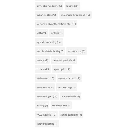
klimaatverandering
(9)
looptijd
(6)
maandlasten
(12)
maximale hypotheek
(10)
Nationale Hypotheek Garantie
(13)
NHG
(19)
notaris
(7)
opstalverzekering
(14)
overdrachtsbelasting
(7)
overwaarde
(8)
premie
(9)
rentevastperiode
(6)
schade
(15)
spaargeld
(11)
verbouwen
(10)
verduurzamen
(12)
verzekeraar
(6)
verzekering
(12)
verzekeringen
(13)
waterschade
(8)
woning
(7)
woningmarkt
(9)
WOZ-waarde
(10)
zonnepanelen
(19)
zorgverzekering
(7)