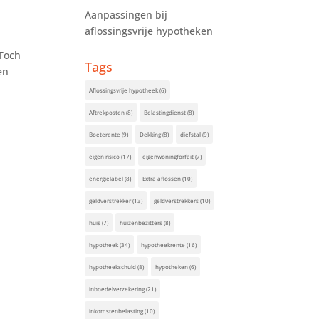
Aanpassingen bij
aflossingsvrije hypotheken
 Toch
Tags
en
Aflossingsvrije hypotheek
(6)
Aftrekposten
(8)
Belastingdienst
(8)
Boeterente
(9)
Dekking
(8)
diefstal
(9)
eigen risico
(17)
eigenwoningforfait
(7)
energielabel
(8)
Extra aflossen
(10)
geldverstrekker
(13)
geldverstrekkers
(10)
huis
(7)
huizenbezitters
(8)
hypotheek
(34)
hypotheekrente
(16)
hypotheekschuld
(8)
hypotheken
(6)
inboedelverzekering
(21)
inkomstenbelasting
(10)