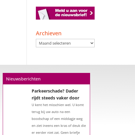
Een hypotheek na uw
57e? Er zijn zeker
mogelijkheden
Archieven
De woningmarkt is nog steeds in
Archieven
beweging. Misschien denkt u na
over verhuizen, verbouwen of het
benutten van uw overwaarde.
Maar hoe zit het eigenlijk met een
hypotheek als u 57 jaar of ouder
Nieuwsberichten
bent?...
Parkeerschade? Dader
rijdt steeds vaker door
U kent het misschien wel. U komt
terug bij uw auto na een
boodschap of een middagje weg
en ziet ineens een kras of deuk die
er eerder niet zat. Geen briefje