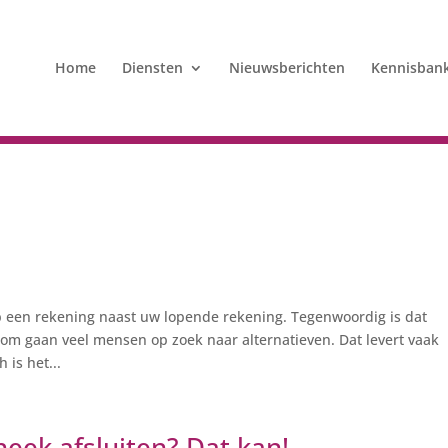
Home
Diensten
Nieuwsberichten
Kennisban
 een rekening naast uw lopende rekening. Tegenwoordig is dat
aarom gaan veel mensen op zoek naar alternatieven. Dat levert vaak
is het...
heek afsluiten? Dat kan!